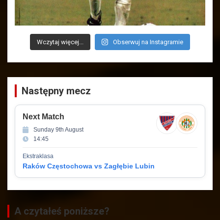
Wczytaj więcej...
Obserwuj na Instagramie
Następny mecz
Next Match
Sunday 9th August
14:45
Ekstraklasa
Raków Częstochowa vs Zagłębie Lubin
A czytałeś poniższe?