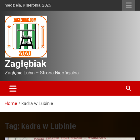
Skip
niedziela, 9 sierpnia, 2026
to
content
Zagłębiak
Zagłębie Lubin – Strona Nieoficjalna
Home
kadra w Lubinie
Tag:
kadra w Lubinie