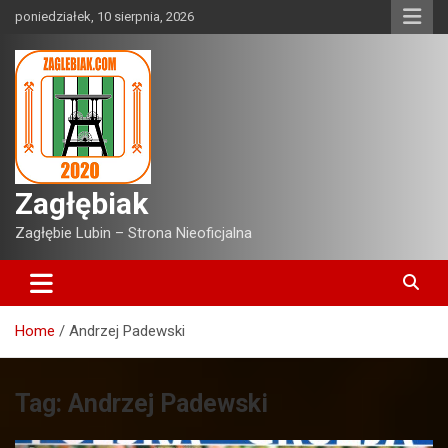
Skip
poniedziałek, 10 sierpnia, 2026
to
content
Zagłębiak
Zagłębie Lubin – Strona Nieoficjalna
Home
Andrzej Padewski
Tag:
Andrzej Padewski