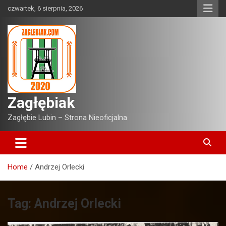
Skip
czwartek, 6 sierpnia, 2026
to
content
Zagłębiak
Zagłębie Lubin – Strona Nieoficjalna
Home
Andrzej Orlecki
Tag:
Andrzej Orlecki