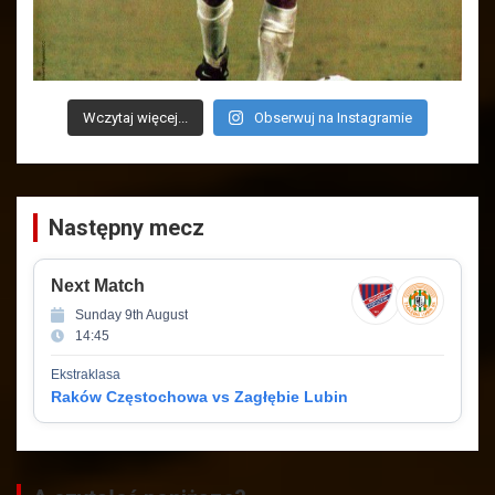
Wczytaj więcej...
Obserwuj na Instagramie
Następny mecz
Next Match
Sunday 9th August
14:45
Ekstraklasa
Raków Częstochowa vs Zagłębie Lubin