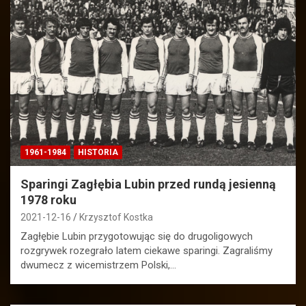
1961-1984
HISTORIA
Sparingi Zagłębia Lubin przed rundą jesienną
1978 roku
2021-12-16
Krzysztof Kostka
Zagłębie Lubin przygotowując się do drugoligowych
rozgrywek rozegrało latem ciekawe sparingi. Zagraliśmy
dwumecz z wicemistrzem Polski,…