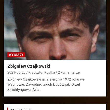
WYWIADY
Zbigniew Czajkowski
2021-06-20
Krzysztof Kostka
2 komentarze
Zbigniew Czajkowski ur. 9 sierpnia 1972 roku we
Wschowie. Zawodnik takich klubów jak: Orzeł
Szlichtyngowa, Avia…