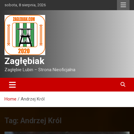
Skip
sobota, 8 sierpnia, 2026
to
content
Zagłębiak
Zagłębie Lubin – Strona Nieoficjalna
Home
Andrzej Król
Tag:
Andrzej Król