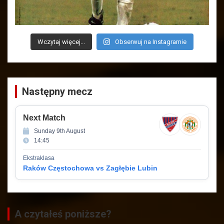
Wczytaj więcej...
Obserwuj na Instagramie
Następny mecz
Next Match
Sunday 9th August
14:45
Ekstraklasa
Raków Częstochowa vs Zagłębie Lubin
A czytałeś poniższe?