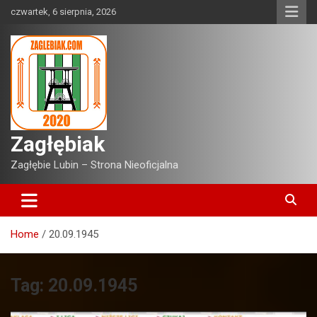
Skip
czwartek, 6 sierpnia, 2026
to
content
Zagłębiak
Zagłębie Lubin – Strona Nieoficjalna
Home
20.09.1945
Tag:
20.09.1945