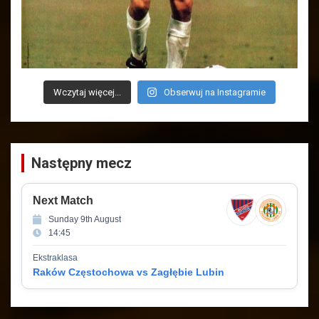
Wczytaj więcej...
Obserwuj na Instagramie
Następny mecz
Next Match
Sunday 9th August
14:45
Ekstraklasa
Raków Częstochowa vs Zagłębie Lubin