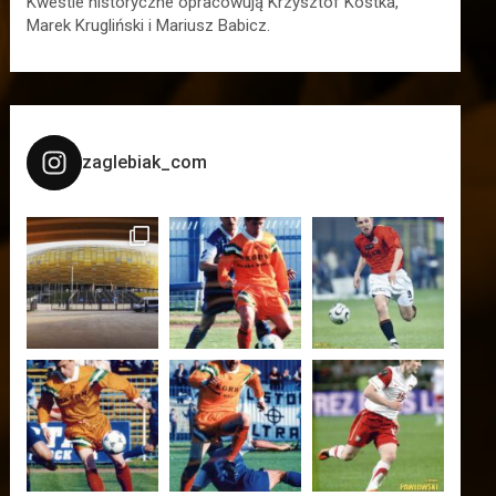
Kwestie historyczne opracowują Krzysztof Kostka,
Marek Krugliński i Mariusz Babicz.
zaglebiak_com