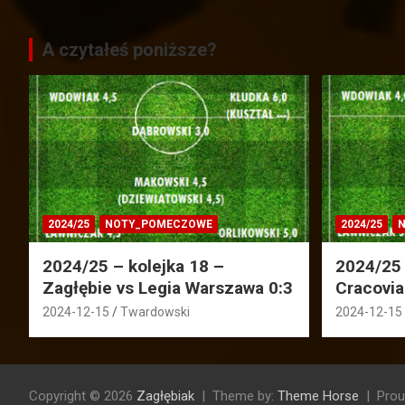
A czytałeś poniższe?
2024/25
NOTY_POMECZOWE
2024/25
N
2024/25 – kolejka 18 –
2024/25 
Zagłębie vs Legia Warszawa 0:3
Cracovia
2024-12-15
Twardowski
2024-12-15
Copyright © 2026
Zagłębiak
Theme by:
Theme Horse
Prou