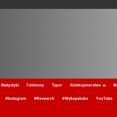
Statystyki
Felietony
Typer
Kolekcjonerstwo
K
#Instagram
#Research
#Wykopalisko
YouTube