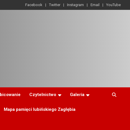
Facebook
Twitter
Instagram
Email
YouTube
ibicowanie
Czytelnictwo
Galeria
Mapa pamięci lubińskiego Zagłębia