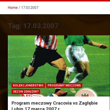
Home
17.03.2007
Tag:
17.03.2007
KOLEKCJONERSTWO
PROGRAMY MECZOWE
SEZON 2006/2007
Program meczowy Cracovia vs Zagłębie
Lubin 17 marca 2007 r.