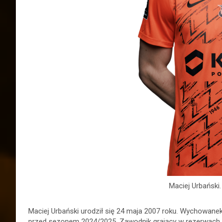
Maciej Urbański.
Maciej Urbański urodził się 24 maja 2007 roku. Wychowane
przed sezonem 2024/2025. Zawodnik grający w rezerwach i 