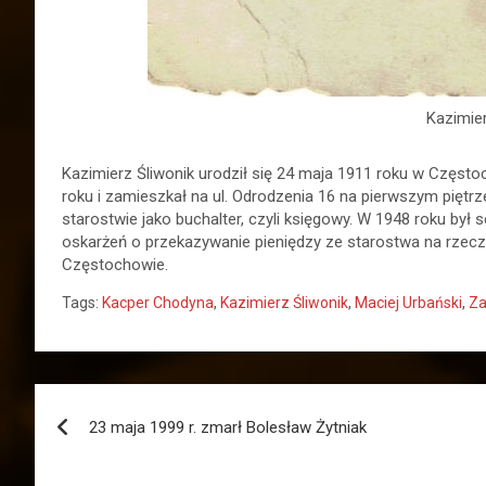
Kazimier
Kazimierz Śliwonik urodził się 24 maja 1911 roku w Częst
roku i zamieszkał na ul. Odrodzenia 16 na pierwszym piętr
starostwie jako buchalter, czyli księgowy. W 1948 roku był
oskarżeń o przekazywanie pieniędzy ze starostwa na rzecz
Częstochowie.
Tags:
Kacper Chodyna
,
Kazimierz Śliwonik
,
Maciej Urbański
,
Za
Nawigacja
23 maja 1999 r. zmarł Bolesław Żytniak
wpisu