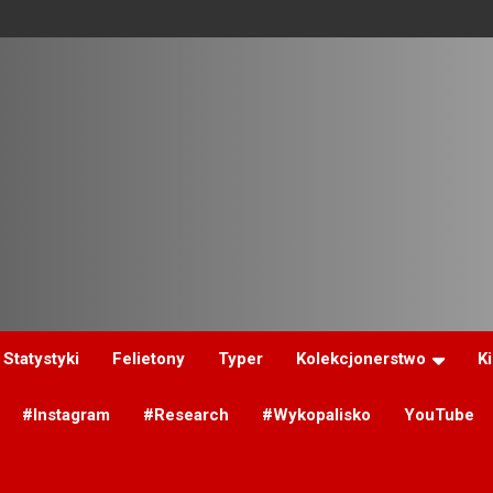
Statystyki
Felietony
Typer
Kolekcjonerstwo
K
#Instagram
#Research
#Wykopalisko
YouTube