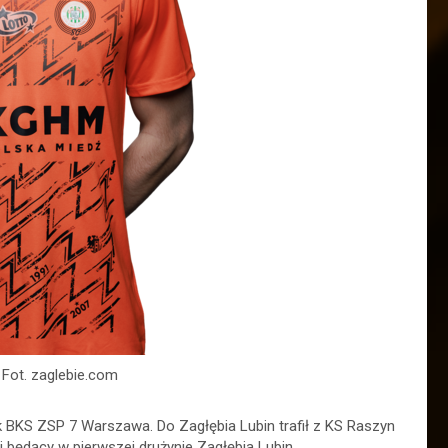
 Fot. zaglebie.com
k BKS ZSP 7 Warszawa. Do Zagłębia Lubin trafił z KS Raszyn
będący w pierwszej drużynie Zagłębia Lubin.