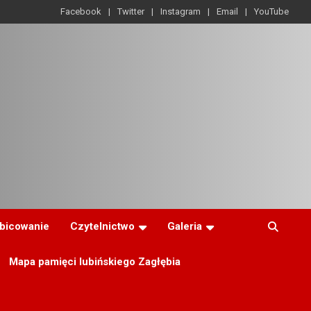
Facebook
Twitter
Instagram
Email
YouTube
ibicowanie
Czytelnictwo
Galeria
Mapa pamięci lubińskiego Zagłębia