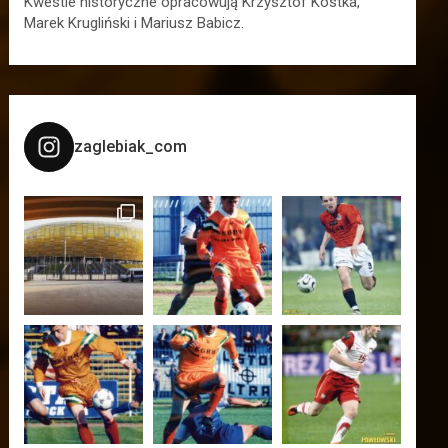
Kwestie historyczne opracowują Krzysztof Kostka,
Marek Krugliński i Mariusz Babicz.
zaglebiak_com