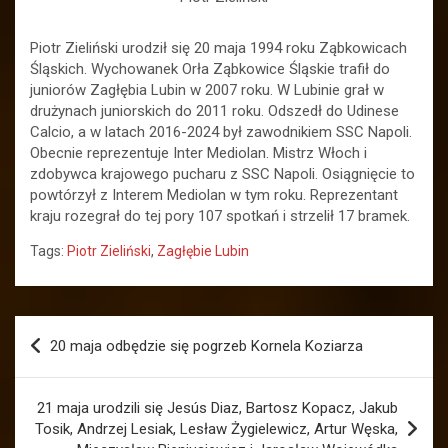
Piotr Zieliński urodził się 20 maja 1994 roku Ząbkowicach
Śląskich. Wychowanek Orła Ząbkowice Śląskie trafił do
juniorów Zagłębia Lubin w 2007 roku. W Lubinie grał w
drużynach juniorskich do 2011 roku. Odszedł do Udinese
Calcio, a w latach 2016-2024 był zawodnikiem SSC Napoli.
Obecnie reprezentuje Inter Mediolan. Mistrz Włoch i
zdobywca krajowego pucharu z SSC Napoli. Osiągnięcie to
powtórzył z Interem Mediolan w tym roku. Reprezentant
kraju rozegrał do tej pory 107 spotkań i strzelił 17 bramek.
Tags:
Piotr Zieliński
,
Zagłębie Lubin
Nawigacja
20 maja odbędzie się pogrzeb Kornela Koziarza
wpisu
21 maja urodzili się Jesús Diaz, Bartosz Kopacz, Jakub
Tosik, Andrzej Lesiak, Lesław Żygielewicz, Artur Węska,