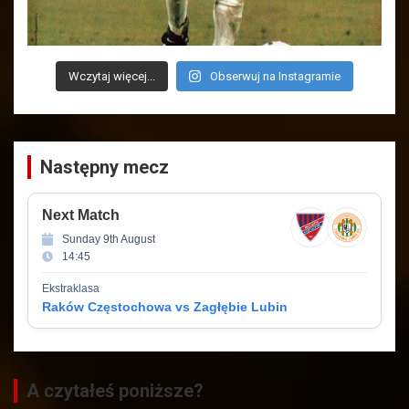
Wczytaj więcej...
Obserwuj na Instagramie
Następny mecz
Next Match
Sunday 9th August
14:45
Ekstraklasa
Raków Częstochowa vs Zagłębie Lubin
A czytałeś poniższe?