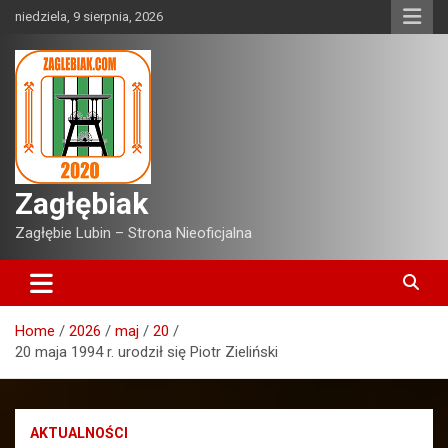
Skip
niedziela, 9 sierpnia, 2026
to
content
Zagłębiak
Zagłębie Lubin – Strona Nieoficjalna
Home
2026
maj
20
20 maja 1994 r. urodził się Piotr Zieliński
AKTUALNOŚCI