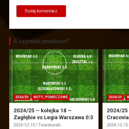
A czytałeś poniższe?
2024/25
NOTY_POMECZOWE
2024/25
N
2024/25 – kolejka 18 –
2024/25 
Zagłębie vs Legia Warszawa 0:3
Cracovia
2024-12-15
Twardowski
2024-12-15