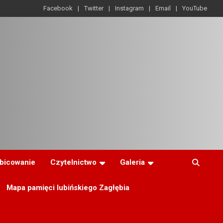
Facebook
Twitter
Instagram
Email
YouTube
ibicowanie
Czytelnictwo
Galeria
Mapa pamięci lubińskiego Zagłębia