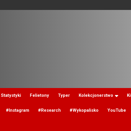
Statystyki
Felietony
Typer
Kolekcjonerstwo
K
#Instagram
#Research
#Wykopalisko
YouTube