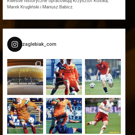
Kwestie historyczne opracowują Krzysztof Kostka,
Marek Krugliński i Mariusz Babicz.
zaglebiak_com