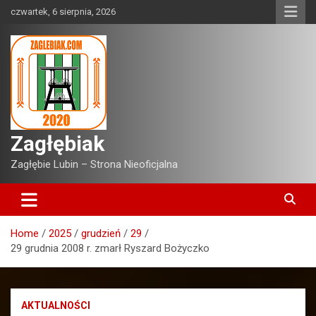
Skip
czwartek, 6 sierpnia, 2026
to
content
Zagłębiak
Zagłębie Lubin – Strona Nieoficjalna
Home
2025
grudzień
29
29 grudnia 2008 r. zmarł Ryszard Bożyczko
AKTUALNOŚCI