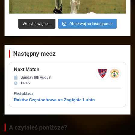
Wczytaj więcej...
Obserwuj na Instagramie
Następny mecz
Next Match
Sunday 9th August
14:45
Ekstraklasa
Raków Częstochowa vs Zagłębie Lubin
A czytałeś poniższe?