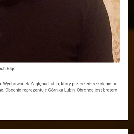
ech Błąd
u. Wychowanek Zagłębia Lubin, który przeszedł szkolenie od
ne. Obecnie reprezentuje Górnika Lubin. Obrońca jest bratem