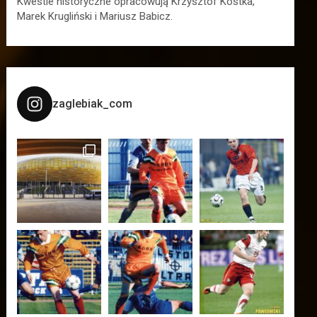
Kwestie historyczne opracowują Krzysztof Kostka,
Marek Krugliński i Mariusz Babicz.
zaglebiak_com