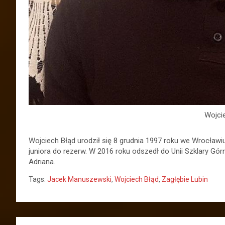
Wojci
Wojciech Błąd urodził się 8 grudnia 1997 roku we Wrocławi
juniora do rezerw. W 2016 roku odszedł do Unii Szklary Gór
Adriana.
Tags:
Jacek Manuszewski
,
Wojciech Błąd
,
Zagłębie Lubin