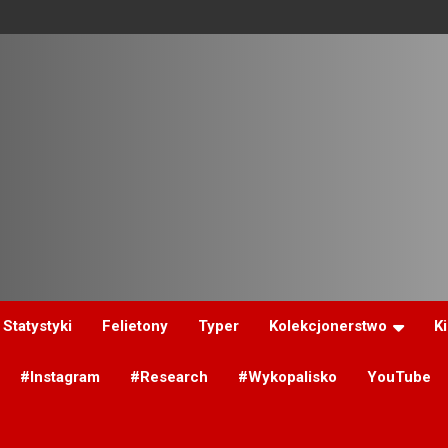
Statystyki
Felietony
Typer
Kolekcjonerstwo
K
#Instagram
#Research
#Wykopalisko
YouTube