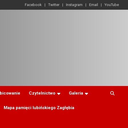
Facebook
Twitter
Instagram
Email
YouTube
ibicowanie
Czytelnictwo
Galeria
Mapa pamięci lubińskiego Zagłębia