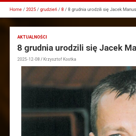
Home
2025
grudzień
8
8 grudnia urodzili się Jacek Manu
AKTUALNOŚCI
8 grudnia urodzili się Jacek M
2025-12-08
Krzysztof Kostka