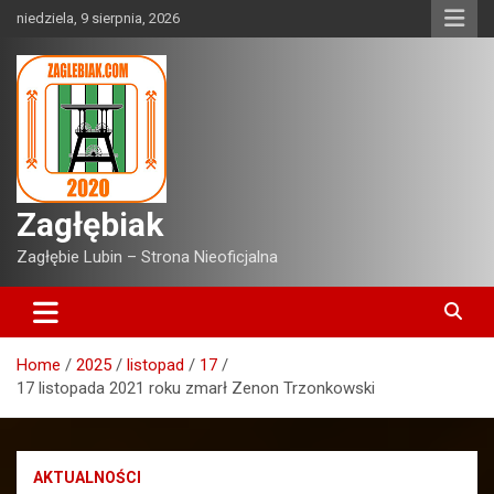
Skip
niedziela, 9 sierpnia, 2026
to
content
Zagłębiak
Zagłębie Lubin – Strona Nieoficjalna
Home
2025
listopad
17
17 listopada 2021 roku zmarł Zenon Trzonkowski
AKTUALNOŚCI