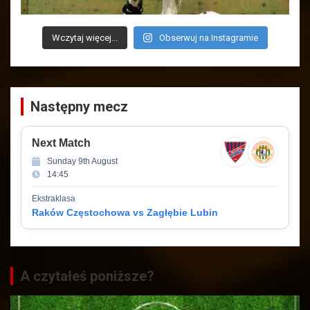
Wczytaj więcej...
Obserwuj na Instagramie
Następny mecz
Next Match
Sunday 9th August
14:45
Ekstraklasa
Raków Częstochowa vs Zagłębie Lubin
A czytałeś poniższe?