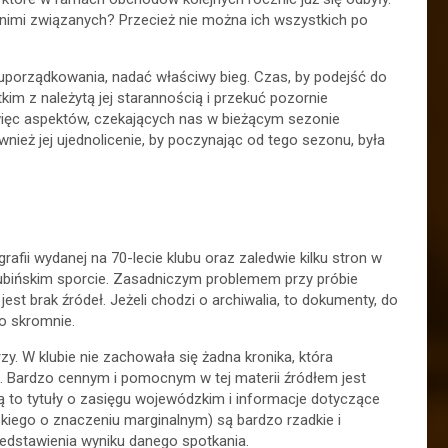
 nimi związanych? Przecież nie można ich wszystkich po
uporządkowania, nadać właściwy bieg. Czas, by podejść do
tkim z należytą jej starannością i przekuć pozornie
więc aspektów, czekających nas w bieżącym sezonie
ównież jej ujednolicenie, by poczynając od tego sezonu, była
afii wydanej na 70-lecie klubu oraz zaledwie kilku stron w
lubińskim sporcie. Zasadniczym problemem przy próbie
jest brak źródeł. Jeżeli chodzi o archiwalia, to dokumenty, do
zo skromnie.
rzy. W klubie nie zachowała się żadna kronika, która
. Bardzo cennym i pomocnym w tej materii źródłem jest
ą to tytuły o zasięgu wojewódzkim i informacje dotyczące
kiego o znaczeniu marginalnym) są bardzo rzadkie i
zedstawienia wyniku danego spotkania.