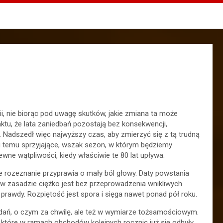
i, nie biorąc pod uwagę skutków, jakie zmiana ta może
ktu, że lata zaniedbań pozostają bez konsekwencji,
. Nadszedł więc najwyższy czas, aby zmierzyć się z tą trudną
ku temu sprzyjające, wszak sezon, w którym będziemy
ewne wątpliwości, kiedy właściwie te 80 lat upływa.
e rozeznanie przyprawia o mały ból głowy. Daty powstania
i w zasadzie ciężko jest bez przeprowadzenia wnikliwych
 prawdy. Rozpiętość jest spora i sięga nawet ponad pół roku.
adań, o czym za chwilę, ale też w wymiarze tożsamościowym.
które w ramach obchodów kolejnych rocznic już się odbyły.