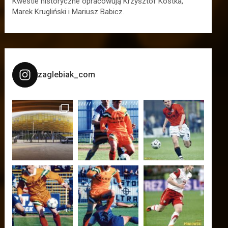
Kwestie historyczne opracowują Krzysztof Kostka,
Marek Krugliński i Mariusz Babicz.
zaglebiak_com