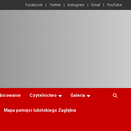
Facebook
Twitter
Instagram
Email
YouTube
ibicowanie
Czytelnictwo
Galeria
Mapa pamięci lubińskiego Zagłębia