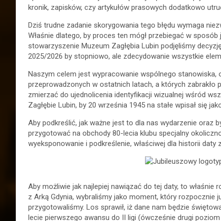
kronik, zapisków, czy artykułów prasowych dodatkowo utrud
Dziś trudne zadanie skorygowania tego błędu wymaga niezwy
Właśnie dlatego, by proces ten mógł przebiegać w sposób j
stowarzyszenie Muzeum Zagłębia Lubin podjęliśmy decyzję, 
2025/2026 by stopniowo, ale zdecydowanie wszystkie element
Naszym celem jest wypracowanie wspólnego stanowiska, 
przeprowadzonych w ostatnich latach, a których zabrakło p
zmierzać do ujednolicenia identyfikacji wizualnej wśród ws
Zagłębie Lubin, by 20 września 1945 na stałe wpisał się jako
Aby podkreślić, jak ważne jest to dla nas wydarzenie oraz
przygotować na obchody 80-lecia klubu specjalny okolicz
wyeksponowanie i podkreślenie, właściwej dla historii daty 
Aby możliwie jak najlepiej nawiązać do tej daty, to właśnie
z Arką Gdynia, wybraliśmy jako moment, który rozpocznie j
przygotowaliśmy. Los sprawił, iż dane nam będzie świętowa
lecie pierwszego awansu do II ligi (ówcześnie drugi pozio