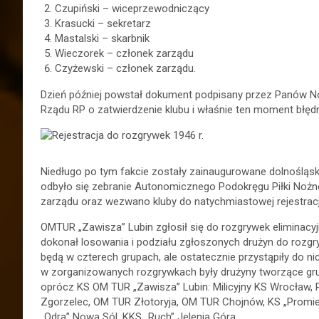
Czupiński – wiceprzewodniczący
Krasucki – sekretarz
Mastalski – skarbnik
Wieczorek – członek zarządu
Czyżewski – członek zarządu.
Dzień później powstał dokument podpisany przez Panów Now
Rządu RP o zatwierdzenie klubu i właśnie ten moment błędn
Niedługo po tym fakcie zostały zainaugurowane dolnośląski
odbyło się zebranie Autonomicznego Podokręgu Piłki Noż
zarządu oraz wezwano kluby do natychmiastowej rejestracj
OMTUR „Zawisza” Lubin zgłosił się do rozgrywek eliminacyjn
dokonał losowania i podziału zgłoszonych drużyn do rozgry
będą w czterech grupach, ale ostatecznie przystąpiły do ni
w zorganizowanych rozgrywkach były drużyny tworzące grupę 
oprócz KS OM TUR „Zawisza” Lubin: Milicyjny KS Wrocław, 
Zgorzelec, OM TUR Złotoryja, OM TUR Chojnów, KS „Promi
„Odra” Nowa Sól, KKS „Ruch” Jelenia Góra.