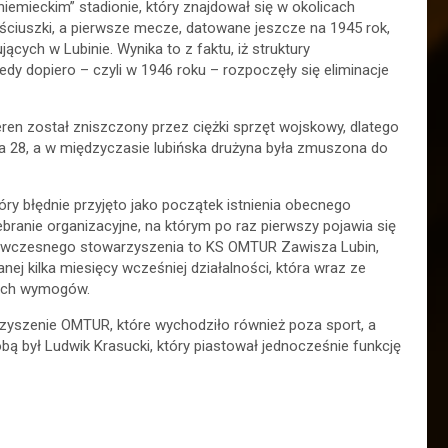
iemieckim” stadionie, który znajdował się w okolicach
 Kościuszki, a pierwsze mecze, datowane jeszcze na 1945 rok,
ących w Lubinie. Wynika to z faktu, iż struktury
edy dopiero – czyli w 1946 roku – rozpoczęły się eliminacje
teren został zniszczony przez ciężki sprzęt wojskowy, dlatego
a 28, a w międzyczasie lubińska drużyna była zmuszona do
óry błędnie przyjęto jako początek istnienia obecnego
branie organizacyjne, na którym po raz pierwszy pojawia się
 ówczesnego stowarzyszenia to KS OMTUR Zawisza Lubin,
nej kilka miesięcy wcześniej działalności, która wraz ze
wych wymogów.
zyszenie OMTUR, które wychodziło również poza sport, a
ą był Ludwik Krasucki, który piastował jednocześnie funkcję