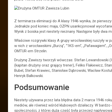
Z terminarza eliminacji do A klasy 1946 wynika, że pierwsz
Jednakże pod koniec maja, OZPN usankcjonował wycofanie
Wynik z boiska jest niestety nieznany. Następne były dwa 
Właściwe rozgrywki klasy A grupy wrocławskiej ruszyły w p
w nich z wrocławskimi „Burzą”, ”1KS-em”, „Pafawagiem”, „Od
OMTUR-em Strzelin.
Drużynę Zawiszy tworzyli wówczas: Stefan Lewandowski (I –
(kapitan drużyny oraz grający trener), Feliks Flakiewicz, St
Bubel, Stefan Krawiec, Stanisław Dąbrowski, Wacław Kostu
Henryk Balkowski.
Podsumowanie
Niestety używana przez lata błędna data 2 marca 1946 roku 
mediów, ale również wśród klubowych działaczy. W bardzo 
społeczności, z której duża część była przecież napływowa, 