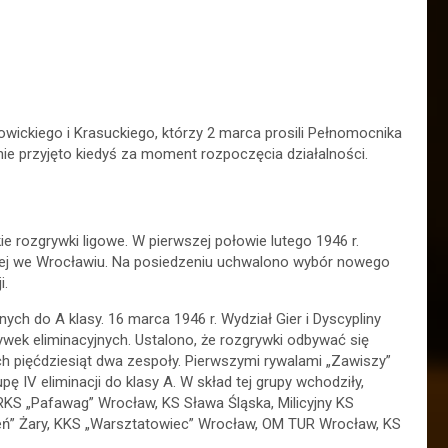
ickiego i Krasuckiego, którzy 2 marca prosili Pełnomocnika
ie przyjęto kiedyś za moment rozpoczęcia działalności.
e rozgrywki ligowe. W pierwszej połowie lutego 1946 r.
nej we Wrocławiu. Na posiedzeniu uchwalono wybór nowego
i.
ych do A klasy. 16 marca 1946 r. Wydział Gier i Dyscypliny
wek eliminacyjnych. Ustalono, że rozgrywki odbywać się
ch pięćdziesiąt dwa zespoły. Pierwszymi rywalami „Zawiszy”
IV eliminacji do klasy A. W skład tej grupy wchodziły,
RKS „Pafawag” Wrocław, KS Sława Śląska, Milicyjny KS
eń” Żary, KKS „Warsztatowiec” Wrocław, OM TUR Wrocław, KS