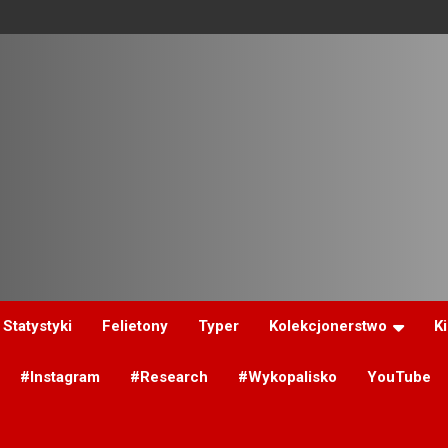
Statystyki
Felietony
Typer
Kolekcjonerstwo
K
#Instagram
#Research
#Wykopalisko
YouTube