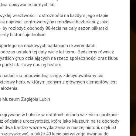
nia opisywanie tamtych lat.
kłej wrażliwości i ostrożności na każdym jego etapie.
ak najmniej kontrowersyjny i możliwie bezbolesny, jako
by rozłożyć obchody 80-lecia na cały sezon piłkarski
y historii ujednolicić.
opartego na naukowych badaniach i kwerendach
odczas ustaleń tej daty wiele lat temu. Będziemy również
zystkich grup działających na rzecz społeczności oraz klubu
 punkt startowy naszej historii.
 by nadać mu odpowiednią rangę, zdecydowaliśmy się
nościowy herb, w którym jednym z głównych elementów jest
założenia.
 rozgrywane w Lubinie w ostatnich dniach września spotkanie
uż oficjalnie uroczystości, które jako Muzeum na te obchody
ć dwa bardzo ważne wydarzenia w naszej historii, czyli 50
m rozgrywkowy), a także 40 lecie pierwszego awansu do