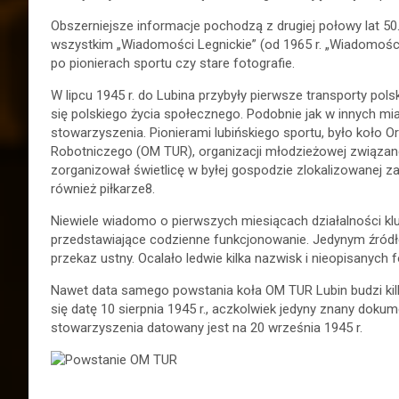
Obszerniejsze informacje pochodzą z drugiej połowy lat 50. 
wszystkim „Wiadomości Legnickie” (od 1965 r. „Wiadomości”
po pionierach sportu czy stare fotografie.
W lipcu 1945 r. do Lubina przybyły pierwsze transporty pols
się polskiego życia społecznego. Podobnie jak w innych mias
stowarzyszenia. Pionierami lubińskiego sportu, było koło 
Robotniczego (OM TUR), organizacji młodzieżowej związane
zorganizował świetlicę w byłej gospodzie zlokalizowanej z
również piłkarze8.
Niewiele wiadomo o pierwszych miesiącach działalności klu
przedstawiające codzienne funkcjonowanie. Jedynym źródłe
przekaz ustny. Ocalało ledwie kilka nazwisk i nieopisanych f
Nawet data samego powstania koła OM TUR Lubin budzi kil
się datę 10 sierpnia 1945 r., aczkolwiek jedyny znany dok
stowarzyszenia datowany jest na 20 września 1945 r.