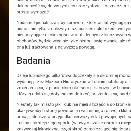
Jak odnieść się do wszystkich uroczystości i odznaczeń z
prostu wymazać.
Nadszedł jednak czas, by sprawom, które od lat wymagają 
historii nie tylko z należytym szacunkiem, ale przede wszys
niesprzyjające okoliczności w atut. Jednym z kluczowych 
obchodów, będzie więc nie tylko historii świętowanie, ale r
ona już traktowana z najwyższą powagą.
Badania
Dzieje lubińskiego piłkarstwa doczekały się skromnej monogr
wydanej przez Muzeum Historyczne w Lubinie publikacji o 
zmierzenia się z pionierskim okresem piłki nożnej w Lubinie 
których udało się dotychczas dotrzeć, prezentują się bard
Niestety tak miasto jak i klub nie mieli szczęścia do kronika
ukazywałaby historię powstania i wczesnego rozwoju klubu
prasa, jednakże w przypadku pierwszych lat powojennych s
Lubina i tamtejszego sportu (w owym czasie ośrodka miejs
zazwyczaj lakoniczne, częstokroć ograniczające się do pr