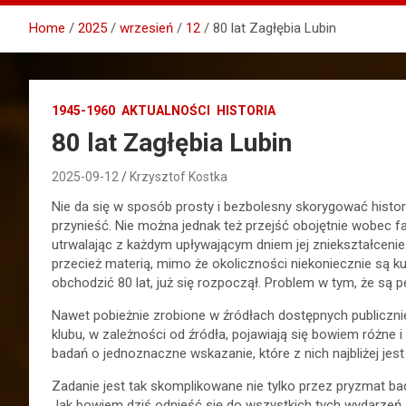
Home
2025
wrzesień
12
80 lat Zagłębia Lubin
1945-1960
AKTUALNOŚCI
HISTORIA
80 lat Zagłębia Lubin
2025-09-12
Krzysztof Kostka
Nie da się w sposób prosty i bezbolesny skorygować histori
przynieść. Nie można jednak też przejść obojętnie wobec fa
utrwalając z każdym upływającym dniem jej zniekształcenie
przecież materią, mimo że okoliczności niekoniecznie są 
obchodzić 80 lat, już się rozpoczął. Problem w tym, że są p
Nawet pobieżnie zrobione w źródłach dostępnych publiczni
klubu, w zależności od źródła, pojawiają się bowiem różne 
badań o jednoznaczne wskazanie, które z nich najbliżej jest
Zadanie jest tak skomplikowane nie tylko przez pryzmat b
Jak bowiem dziś odnieść się do wszystkich tych wydarzeń, 