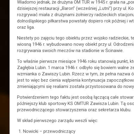
Wiadomo jednak, że drużyna OM TUR w 1945 r. grała na „pon
dzisiejszej restauracji „Baron” (wcześniej „Lutni”) przy ul.
rozgrywać miała z drużynami żołnierzy radzieckich stacjonuj
dolnośląskiego piłkarstwa powstały dopiero rok później i wt
oraz liga.
Niestety po zajęciu tego obiektu przez wojsko radzieckie, 
wiosną 1946 r. wybudowano nowy obiekt przy ul. Odrodzeni
rozgrywania swoich meczów na stadionie w Ścinawie.
To właśnie pierwsze miesiące 1946 roku stanowią punkt, kt
Zagłębia Lubin. 1 marca 1946 r. odbyło się bowiem walne ze
wzmianka o Zawiszy Lubin. Rzecz w tym, że pełna nazwa
jest to więc bez cienia wątpienia kontynuacja zapoczątkowa
zmieniającymi się realiami została przystosowana do no
Potwierdzeniem tego faktu jest osobą łączącą całe stowar
późniejszy klub sportowy KS OMTUR Zawisza Lubin. Tą osob
przewodniczącego stowarzyszenia oraz sekretarza klubu.
W skład pierwszego zarządu weszli więc:
Nowicki – przewodniczący