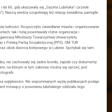
i lat 60., gdy ukazywały się „Gazeta Lubińska” i przede
). Naszą wiedzę uzupełniają też relację świadków, pamiątki
kiej ludności. Rozpoczęto zasiedlanie miasta i organizowanie
tach, tak i tutaj powstawały różne organizacje i
Organizacji Młodzieży Towarzystwa Uniwersytetu
j z Polską Partią Socjalistyczną (PPS). OM TUR
araz obok dworca kolejowego w Lubinie. Spotykali się tam
bu, nie zachowały się żadne kroniki, zapiski czy dokumenty
m, na którym w tym zakresie można się oprzeć, jest
otografii.
ka wątpliwości. We wspomnianych wyżej publikacjach podaje
ument mówiący o powstaniu lubińskiego oddziału tego