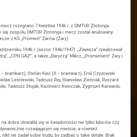
y mecz rozegrano 7 kwietnia 1946 r. z OMTUR Złotoryja.
 się zespołu OMTUR Złotoryja i mecz został anulowany.
mecze z KS „Promień” Żarów (Żary).
aździerniku 1946 r. (sezon 1946/1947). „Zawisza” rywalizował
rą”, „CPN GAZ”, a także „Baryczą” Milicz, „Promieniem” Żary i
 bramkarz), Stefan Kieć (II – bramkarz), Emil Czyżowski
anisław Leśniewski, Tadeusz Rej, Stanisław Zieńciak, Ryszard
lski, Tadeusz Stojak, Kazimierz Kwoczak, Zygmunt Karwacki,
na dobre utrwaliła się w świadomości nie tylko kibiców czy
dynamicznie rozwijającym się mieście, a również
nikt nie zadał sobie trudu, by zadbać o takie detale. Brak