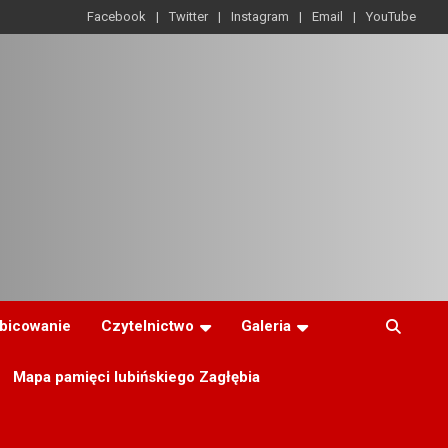
Facebook
Twitter
Instagram
Email
YouTube
ibicowanie
Czytelnictwo
Galeria
Mapa pamięci lubińskiego Zagłębia