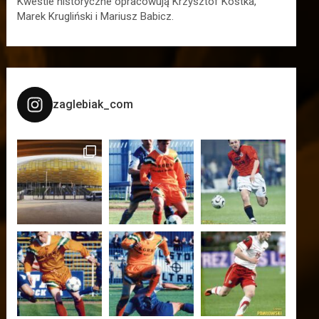
Kwestie historyczne opracowują Krzysztof Kostka,
Marek Krugliński i Mariusz Babicz.
zaglebiak_com