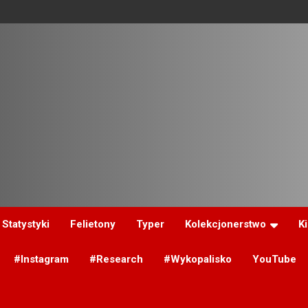
Statystyki
Felietony
Typer
Kolekcjonerstwo
K
#Instagram
#Research
#Wykopalisko
YouTube