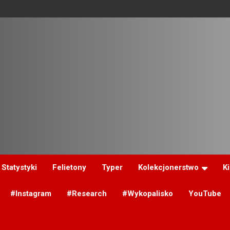
Statystyki
Felietony
Typer
Kolekcjonerstwo
K
#Instagram
#Research
#Wykopalisko
YouTube