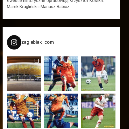
Kwestie historyczne opracowują Krzysztof Kostka,
Marek Krugliński i Mariusz Babicz.
zaglebiak_com