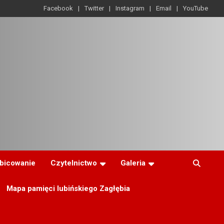
Facebook
Twitter
Instagram
Email
YouTube
ibicowanie
Czytelnictwo
Galeria
Mapa pamięci lubińskiego Zagłębia