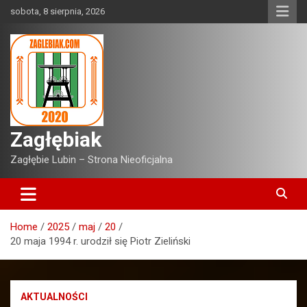
Skip
sobota, 8 sierpnia, 2026
to
content
Zagłębiak
Zagłębie Lubin – Strona Nieoficjalna
Home
2025
maj
20
20 maja 1994 r. urodził się Piotr Zieliński
AKTUALNOŚCI