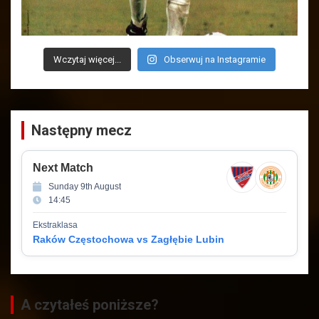
Wczytaj więcej...
Obserwuj na Instagramie
Następny mecz
Next Match
Sunday 9th August
14:45
Ekstraklasa
Raków Częstochowa vs Zagłębie Lubin
A czytałeś poniższe?