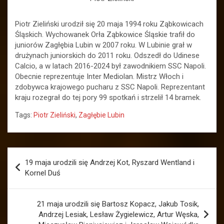
Piotr Zieliński urodził się 20 maja 1994 roku Ząbkowicach
Śląskich. Wychowanek Orła Ząbkowice Śląskie trafił do
juniorów Zagłębia Lubin w 2007 roku. W Lubinie grał w
drużynach juniorskich do 2011 roku. Odszedł do Udinese
Calcio, a w latach 2016-2024 był zawodnikiem SSC Napoli.
Obecnie reprezentuje Inter Mediolan. Mistrz Włoch i
zdobywca krajowego pucharu z SSC Napoli. Reprezentant
kraju rozegrał do tej pory 99 spotkań i strzelił 14 bramek.
Tags:
Piotr Zieliński
,
Zagłębie Lubin
Nawigacja
19 maja urodzili się Andrzej Kot, Ryszard Wentland i
wpisu
Kornel Duś
21 maja urodzili się Bartosz Kopacz, Jakub Tosik,
Andrzej Lesiak, Lesław Żygielewicz, Artur Węska,