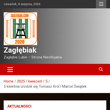
Skip
czwartek, 6 sierpnia, 2026
to
content
Zagłębiak
Zagłębie Lubin – Strona Nieoficjalna
Home
2025
kwiecień
5
5 kwietnia urodzili się Tomasz Król i Marcel Świątek
AKTUALNOŚCI