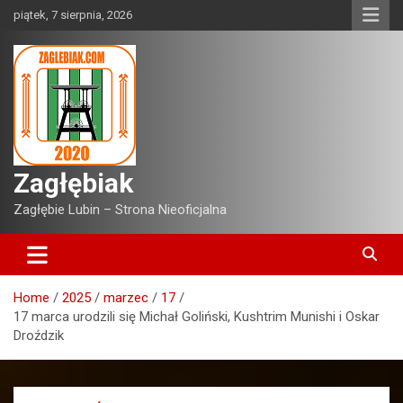
Skip
piątek, 7 sierpnia, 2026
to
content
Zagłębiak
Zagłębie Lubin – Strona Nieoficjalna
Home
2025
marzec
17
17 marca urodzili się Michał Goliński, Kushtrim Munishi i Oskar
Droździk