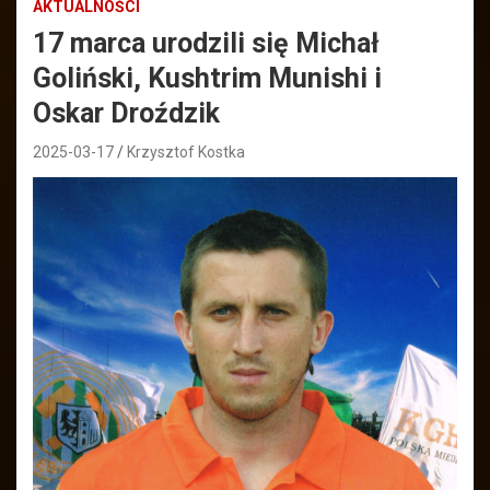
AKTUALNOŚCI
17 marca urodzili się Michał
Goliński, Kushtrim Munishi i
Oskar Droździk
2025-03-17
Krzysztof Kostka