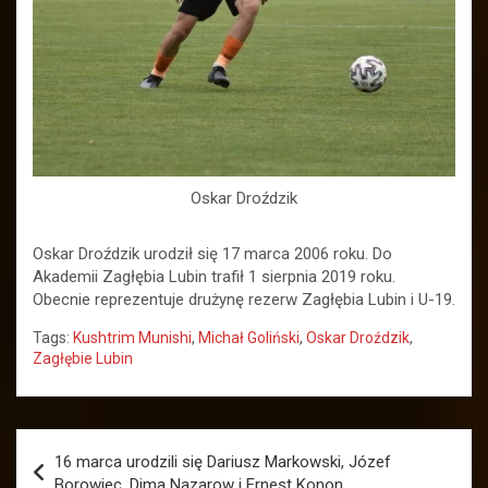
Oskar Droździk
Oskar Droździk urodził się 17 marca 2006 roku. Do
Akademii Zagłębia Lubin trafił 1 sierpnia 2019 roku.
Obecnie reprezentuje drużynę rezerw Zagłębia Lubin i U-19.
Tags:
Kushtrim Munishi
,
Michał Goliński
,
Oskar Droździk
,
Zagłębie Lubin
Nawigacja
16 marca urodzili się Dariusz Markowski, Józef
wpisu
Borowiec, Dima Nazarow i Ernest Konon