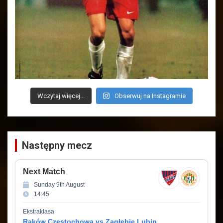
Wczytaj więcej...
Obserwuj na Instagramie
Następny mecz
Next Match
Sunday 9th August
14:45
Ekstraklasa
Raków Częstochowa vs Zagłębie Lubin