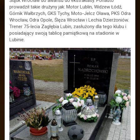
Śląsk Wrocław do awansu do ekstraklasy. Ponadto
prowadził takie drużyny jak: Motor Lublin, Widzew Łódź,
Górnik Wałbrzych, GKS Tychy, Moto-Jelcz Oława, PKS Odra
Wrocław, Odra Opole, Ślęza Wrocław i Lechia Dzierżoniów.
Trener 75-lecia Zagłębia Lubin, zasłużony dla tego klubu i
posiadający swoją tablicę pamiątkową na stadionie w
Lubinie.