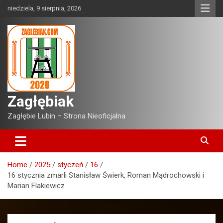
Skip
niedziela, 9 sierpnia, 2026
to
content
Zagłębiak
Zagłębie Lubin – Strona Nieoficjalna
Home
2025
styczeń
16
16 stycznia zmarli Stanisław Świerk, Roman Mądrochowski i
Marian Flakiewicz