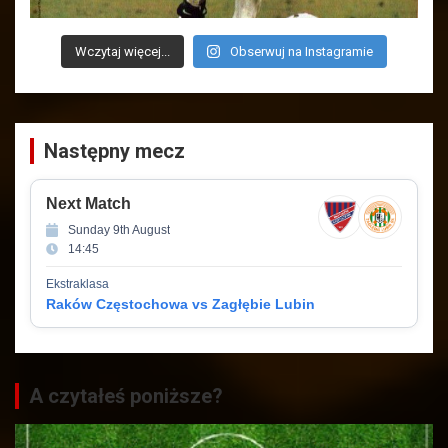
Wczytaj więcej...
Obserwuj na Instagramie
Następny mecz
Next Match
Sunday 9th August
14:45
Ekstraklasa
Raków Częstochowa vs Zagłębie Lubin
A czytałeś poniższe?