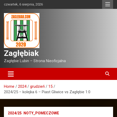
Skip
czwartek, 6 sierpnia, 2026
to
content
Zagłębiak
Zagłębie Lubin – Strona Nieoficjalna
Home
2024
grudzień
15
2024/25 – kolejka 6 – Piast Gliwice vs Zagłębie 1:0
2024/25
NOTY_POMECZOWE