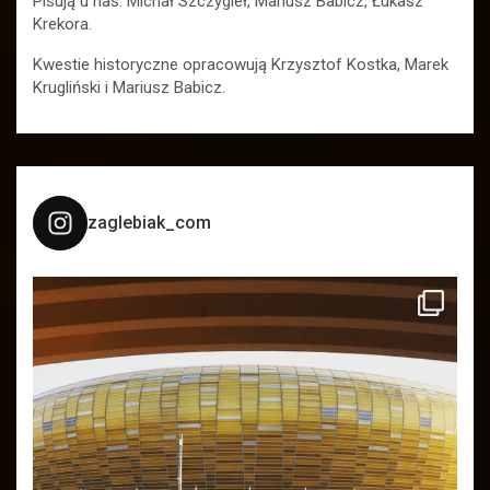
Pisują u nas: Michał Szczygieł, Mariusz Babicz, Łukasz
Krekora.
Kwestie historyczne opracowują Krzysztof Kostka, Marek
Krugliński i Mariusz Babicz.
zaglebiak_com