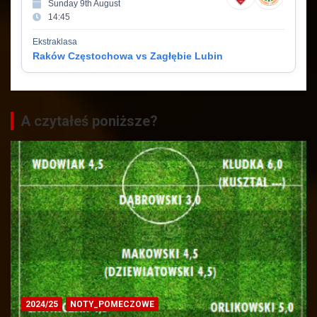
Sunday 9th August
14:45
Ekstraklasa
Raków Częstochowa vs Zagłębie Lubin
A czytałeś poniższe?
2024/25
NOTY_POMECZOWE