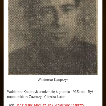
Waldemar Kasprzyk
Waldemar Kasprzyk urodził się 6 grudnia 1935 roku. Był
napastnikiem Zawiszy i Górnika Lubin.
Tags:
Jan Borsuk
,
Mariusz Ujek
,
Waldemar Kasprzyk
,