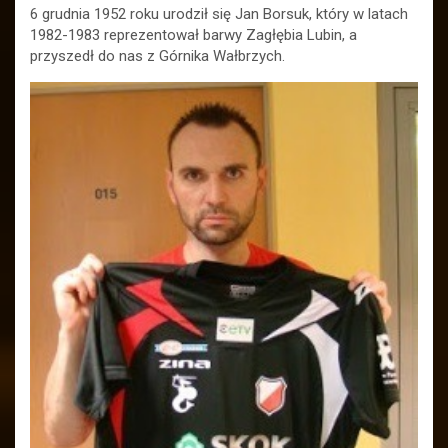
6 grudnia 1952 roku urodził się Jan Borsuk, który w latach
1982-1983 reprezentował barwy Zagłębia Lubin, a
przyszedł do nas z Górnika Wałbrzych.