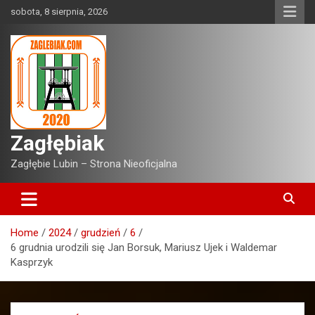
Skip
sobota, 8 sierpnia, 2026
to
content
Zagłębiak
Zagłębie Lubin – Strona Nieoficjalna
Home
2024
grudzień
6
6 grudnia urodzili się Jan Borsuk, Mariusz Ujek i Waldemar
Kasprzyk