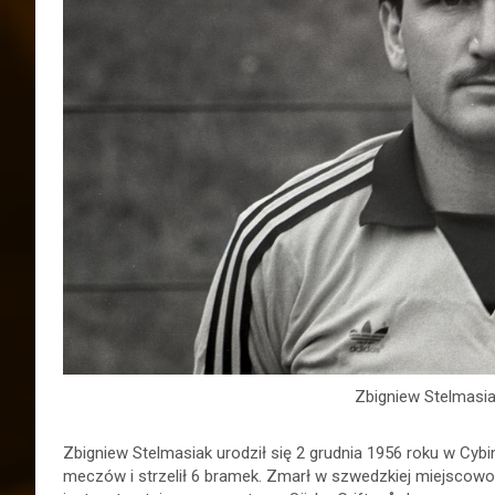
Zbigniew Stelmasiak
Zbigniew Stelmasiak urodził się 2 grudnia 1956 roku w Cybi
meczów i strzelił 6 bramek. Zmarł w szwedzkiej miejscowo