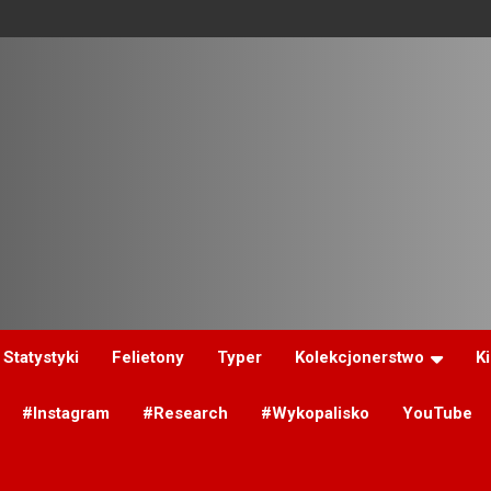
Statystyki
Felietony
Typer
Kolekcjonerstwo
K
#Instagram
#Research
#Wykopalisko
YouTube