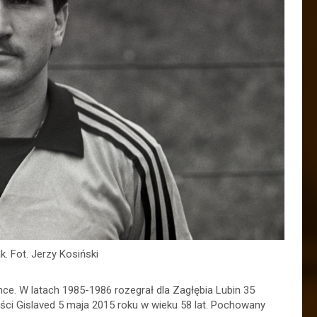
. Fot. Jerzy Kosiński
nce. W latach 1985-1986 rozegrał dla Zagłębia Lubin 35
ści Gislaved 5 maja 2015 roku w wieku 58 lat. Pochowany