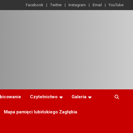
Facebook
Twitter
Instagram
Email
YouTube
ibicowanie
Czytelnictwo
Galeria
Mapa pamięci lubińskiego Zagłębia