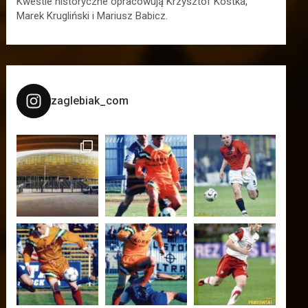
Kwestie historyczne opracowują Krzysztof Kostka,
Marek Krugliński i Mariusz Babicz.
zaglebiak_com