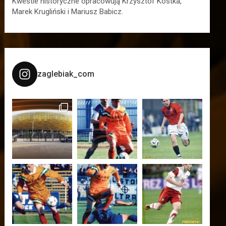
Kwestie historyczne opracowują Krzysztof Kostka,
Marek Krugliński i Mariusz Babicz.
zaglebiak_com