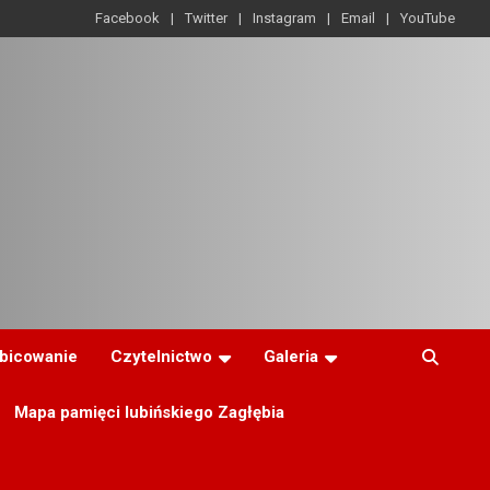
Facebook
Twitter
Instagram
Email
YouTube
ibicowanie
Czytelnictwo
Galeria
Mapa pamięci lubińskiego Zagłębia