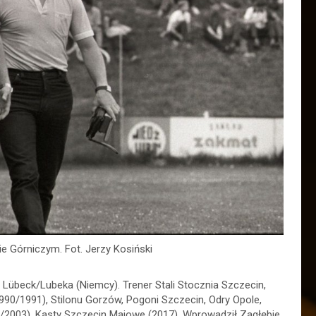
e Górniczym. Fot. Jerzy Kosiński
 Lübeck/Lubeka (Niemcy). Trener Stali Stocznia Szczecin,
1990/1991), Stilonu Gorzów, Pogoni Szczecin, Odry Opole,
02/2003), Kasty Szczecin Majowe (2017). Wprowadził Zagłębie