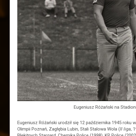
Eugeniusz Różański na Stadioni
Eugeniusz Różański urodził się 12 października 1945 roku w
Olimpii Poznań, Zagłębia Lubin, Stali Stalowa Wola (
II liga
, 
Błękitnych Stargard, Chemika Police (1998), KP Police (20