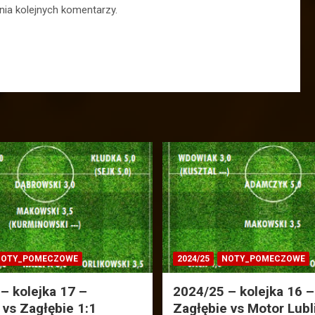
nia kolejnych komentarzy.
OTY_POMECZOWE
2024/25
NOTY_POMECZOWE
– kolejka 17 –
2024/25 – kolejka 16 –
 vs Zagłębie 1:1
Zagłębie vs Motor Lubl