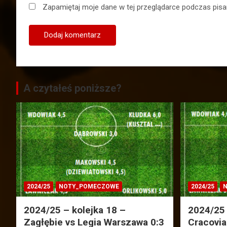
Zapamiętaj moje dane w tej przeglądarce podczas pisa
A czytałeś poniższe?
2024/25
NOTY_POMECZOWE
2024/25
N
2024/25 – kolejka 18 –
2024/25 
Zagłębie vs Legia Warszawa 0:3
Cracovia