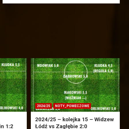
2024/25
NOTY_POMECZOWE
2024/25 – kolejka 15 – Widzew
in 1:2
Łódź vs Zagłębie 2:0