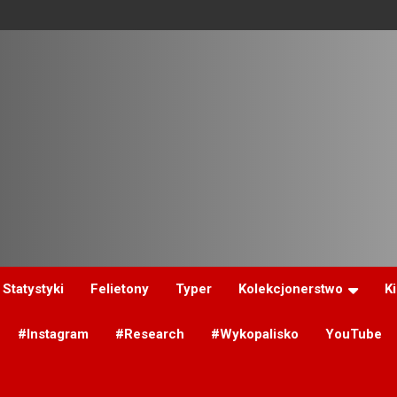
Statystyki
Felietony
Typer
Kolekcjonerstwo
K
#Instagram
#Research
#Wykopalisko
YouTube