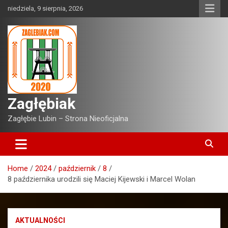
Skip
niedziela, 9 sierpnia, 2026
to
content
Zagłębiak
Zagłębie Lubin – Strona Nieoficjalna
Home
2024
październik
8
8 października urodzili się Maciej Kijewski i Marcel Wolan
AKTUALNOŚCI