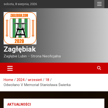
Skip
sobota, 8 sierpnia, 2026
to
content
Zagłębiak
Zagłębie Lubin – Strona Nieoficjalna
Home
2024
wrzesień
18
Odwołano V Memoriał Stanisława Świerka
AKTUALNOŚCI