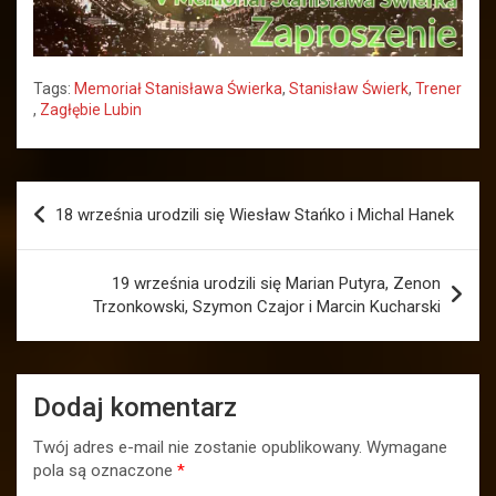
Tags:
Memoriał Stanisława Świerka
,
Stanisław Świerk
,
Trener
,
Zagłębie Lubin
Nawigacja
18 września urodzili się Wiesław Stańko i Michal Hanek
wpisu
19 września urodzili się Marian Putyra, Zenon
Trzonkowski, Szymon Czajor i Marcin Kucharski
Dodaj komentarz
Twój adres e-mail nie zostanie opublikowany.
Wymagane
pola są oznaczone
*