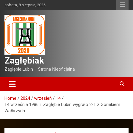
Skip
sobota, 8 sierpnia, 2026
to
content
Zagłębiak
Zagłębie Lubin – Strona Nieoficjalna
Home
2024
wrzesień
14
14 września 1986 r. Zagłębie Lubin wygrało 2-1 z Górnikiem
Wałbrzych