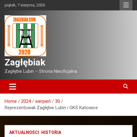
Skip
piątek, 7 sierpnia, 2026
to
content
Zagłębiak
Zagłębie Lubin – Strona Nieoficjalna
Home
2024
sierpień
30
Reprezentowali Zagłębie Lubin i GKS Katowice
AKTUALNOŚCI
HISTORIA