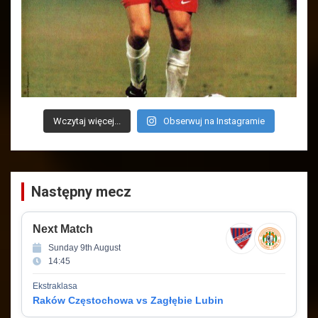
Wczytaj więcej...
Obserwuj na Instagramie
Następny mecz
Next Match
Sunday 9th August
14:45
Ekstraklasa
Raków Częstochowa vs Zagłębie Lubin