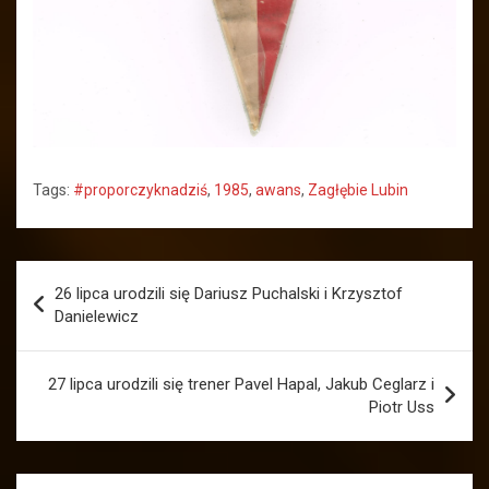
Tags:
#proporczyknadziś
,
1985
,
awans
,
Zagłębie Lubin
Nawigacja
26 lipca urodzili się Dariusz Puchalski i Krzysztof
wpisu
Danielewicz
27 lipca urodzili się trener Pavel Hapal, Jakub Ceglarz i
Piotr Uss