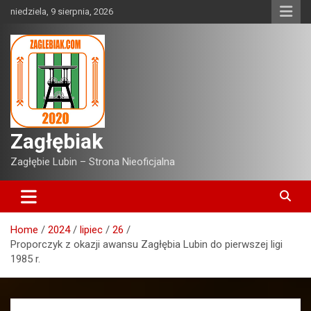
Skip
niedziela, 9 sierpnia, 2026
to
content
Zagłębiak
Zagłębie Lubin – Strona Nieoficjalna
Home
2024
lipiec
26
Proporczyk z okazji awansu Zagłębia Lubin do pierwszej ligi
1985 r.