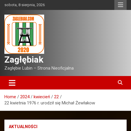
Skip
sobota, 8 sierpnia, 2026
to
content
Zagłębiak
Zagłębie Lubin – Strona Nieoficjalna
Home
2024
kwiecień
22
22 kwietnia 1976 r. urodził się Michał Żewłakow
AKTUALNOŚCI