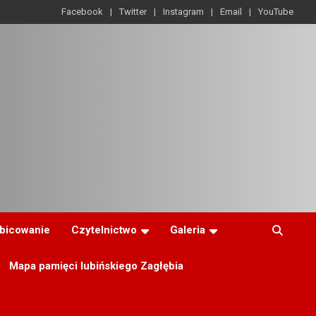
Facebook
Twitter
Instagram
Email
YouTube
ibicowanie
Czytelnictwo
Galeria
Mapa pamięci lubińskiego Zagłębia