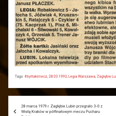
Tags:
#byłtakimecz
,
28.03.1993
,
Legia Warszawa
,
Zagłębie Lu
Nawigacja
28 marca 1979 r. Zagłębie Lubin przegrało 3-0 z
wpisu
Wisłą Kraków w półfinałowym meczu Pucharu