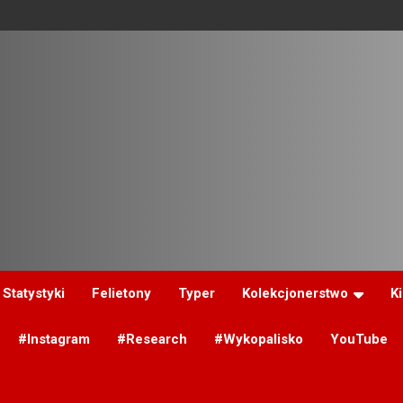
Statystyki
Felietony
Typer
Kolekcjonerstwo
K
#Instagram
#Research
#Wykopalisko
YouTube