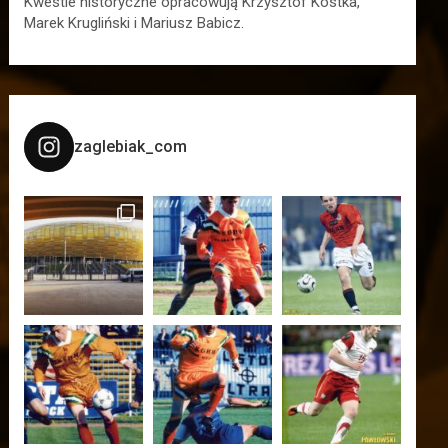
Kwestie historyczne opracowują Krzysztof Kostka,
Marek Krugliński i Mariusz Babicz.
zaglebiak_com