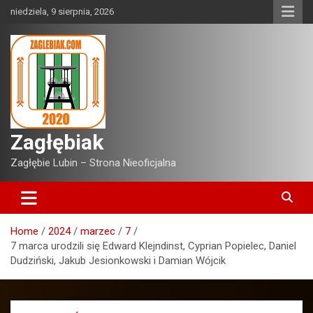
Skip
niedziela, 9 sierpnia, 2026
to
content
Zagłębiak
Zagłębie Lubin – Strona Nieoficjalna
Home
2024
marzec
7
7 marca urodzili się Edward Klejndinst, Cyprian Popielec, Daniel
Dudziński, Jakub Jesionkowski i Damian Wójcik