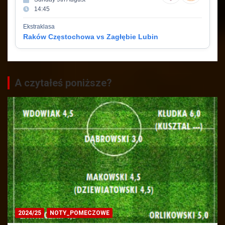
14:45
Ekstraklasa
Raków Częstochowa vs Zagłębie Lubin
A czytałeś poniższe?
2024/25
NOTY_POMECZOWE