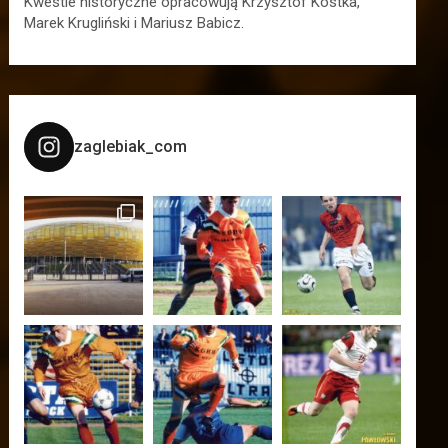
Kwestie historyczne opracowują Krzysztof Kostka,
Marek Krugliński i Mariusz Babicz.
zaglebiak_com