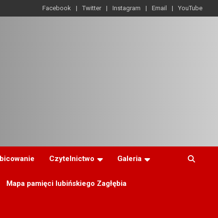
Facebook
Twitter
Instagram
Email
YouTube
ibicowanie
Czytelnictwo
Galeria
Mapa pamięci lubińskiego Zagłębia