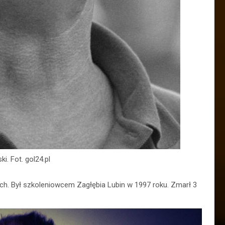
i. Fot. gol24.pl
ach. Był szkoleniowcem Zagłębia Lubin w 1997 roku. Zmarł 3