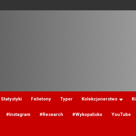
Statystyki
Felietony
Typer
Kolekcjonerstwo
K
#Instagram
#Research
#Wykopalisko
YouTube