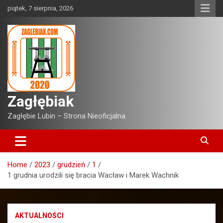
Skip
piątek, 7 sierpnia, 2026
to
content
Zagłębiak
Zagłębie Lubin – Strona Nieoficjalna
Home
2023
grudzień
1
1 grudnia urodzili się bracia Wacław i Marek Wachnik
AKTUALNOŚCI