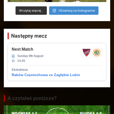
Wczytaj więcej...
Obserwuj na Instagramie
Następny mecz
Next Match
Sunday 9th August
14:45
Ekstraklasa
Raków Częstochowa vs Zagłębie Lubin
A czytałeś poniższe?