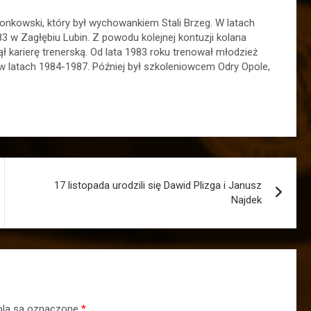
onkowski, który był wychowankiem Stali Brzeg. W latach
 w Zagłębiu Lubin. Z powodu kolejnej kontuzji kolana
ł karierę trenerską. Od lata 1983 roku trenował młodzież
w latach 1984-1987. Później był szkoleniowcem Odry Opole,
17 listopada urodzili się Dawid Plizga i Janusz
Najdek
la są oznaczone
*