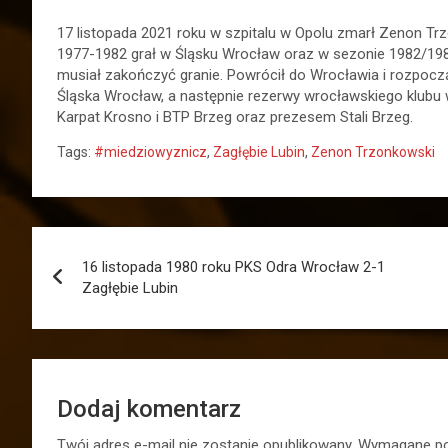
17 listopada 2021 roku w szpitalu w Opolu zmarł Zenon Trz
1977-1982 grał w Śląsku Wrocław oraz w sezonie 1982/1983
musiał zakończyć granie. Powrócił do Wrocławia i rozpoczą
Śląska Wrocław, a następnie rezerwy wrocławskiego klubu 
Karpat Krosno i BTP Brzeg oraz prezesem Stali Brzeg.
Tags:
#miedziowyznicz
,
Zagłębie Lubin
,
Zenon Trzonkowski
Nawigacja
16 listopada 1980 roku PKS Odra Wrocław 2-1
wpisu
Zagłębie Lubin
Dodaj komentarz
Twój adres e-mail nie zostanie opublikowany.
Wymagane po