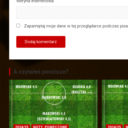
Witryna internetowa
Zapamiętaj moje dane w tej przeglądarce podczas pisa
A czytałeś poniższe?
2024/25
NOTY_POMECZOWE
2024/25
N