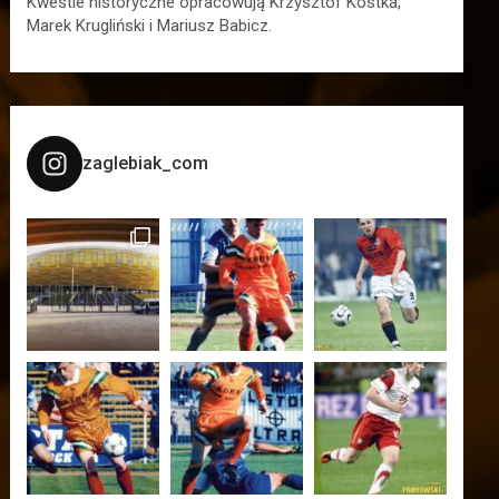
Kwestie historyczne opracowują Krzysztof Kostka,
Marek Krugliński i Mariusz Babicz.
zaglebiak_com