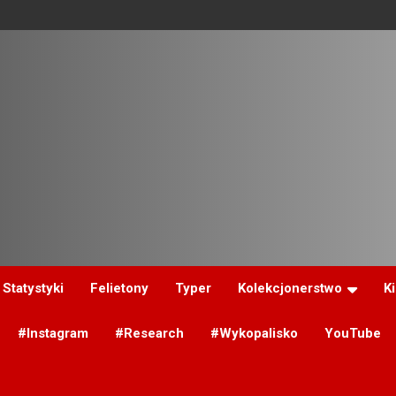
Statystyki
Felietony
Typer
Kolekcjonerstwo
K
#Instagram
#Research
#Wykopalisko
YouTube