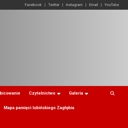
Facebook
Twitter
Instagram
Email
YouTube
ibicowanie
Czytelnictwo
Galeria
Mapa pamięci lubińskiego Zagłębia