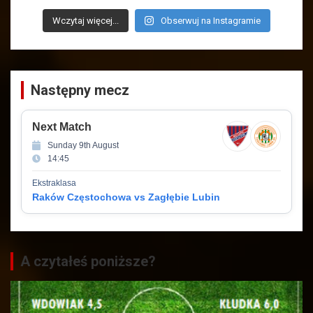
Wczytaj więcej...
Obserwuj na Instagramie
Następny mecz
Next Match
Sunday 9th August
14:45
Ekstraklasa
Raków Częstochowa vs Zagłębie Lubin
A czytałeś poniższe?