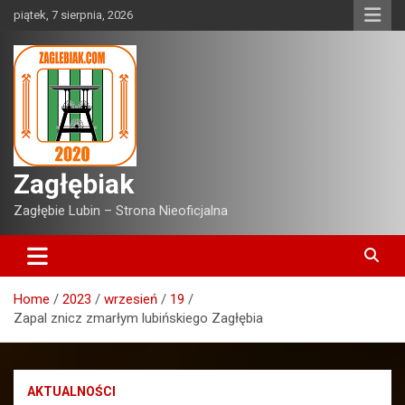
Skip
piątek, 7 sierpnia, 2026
to
content
Zagłębiak
Zagłębie Lubin – Strona Nieoficjalna
Home
2023
wrzesień
19
Zapal znicz zmarłym lubińskiego Zagłębia
AKTUALNOŚCI