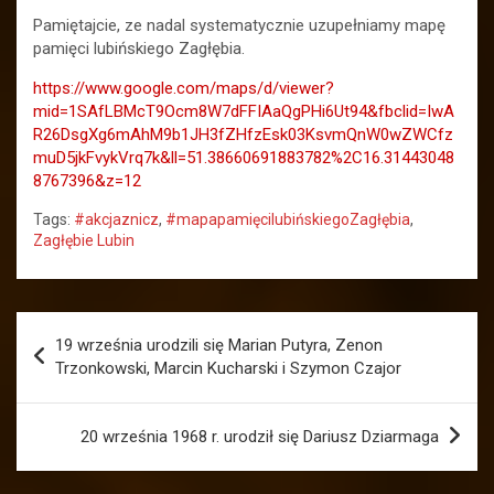
Pamiętajcie, ze nadal systematycznie uzupełniamy mapę
pamięci lubińskiego Zagłębia.
https://www.google.com/maps/d/viewer?
mid=1SAfLBMcT9Ocm8W7dFFIAaQgPHi6Ut94&fbclid=IwA
R26DsgXg6mAhM9b1JH3fZHfzEsk03KsvmQnW0wZWCfz
muD5jkFvykVrq7k&ll=51.38660691883782%2C16.31443048
8767396&z=12
Tags:
#akcjaznicz
,
#mapapamięcilubińskiegoZagłębia
,
Zagłębie Lubin
Nawigacja
19 września urodzili się Marian Putyra, Zenon
wpisu
Trzonkowski, Marcin Kucharski i Szymon Czajor
20 września 1968 r. urodził się Dariusz Dziarmaga