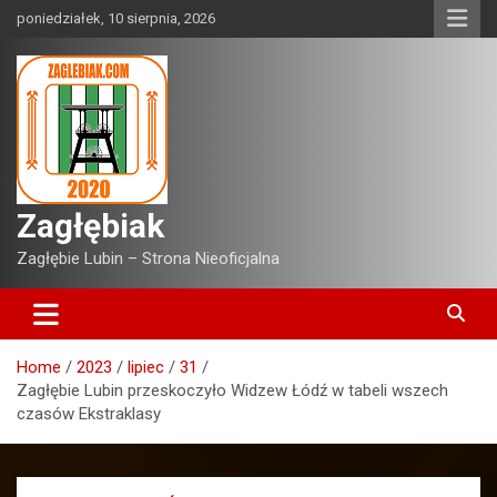
Skip
poniedziałek, 10 sierpnia, 2026
to
content
Zagłębiak
Zagłębie Lubin – Strona Nieoficjalna
Home
2023
lipiec
31
Zagłębie Lubin przeskoczyło Widzew Łódź w tabeli wszech
czasów Ekstraklasy