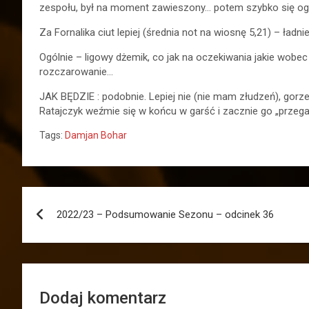
zespołu, był na moment zawieszony… potem szybko się ogarn
Za Fornalika ciut lepiej (średnia not na wiosnę 5,21) – ładn
Ogólnie – ligowy dżemik, co jak na oczekiwania jakie wobec
rozczarowanie…
JAK BĘDZIE : podobnie. Lepiej nie (nie mam złudzeń), gorze
Ratajczyk weźmie się w końcu w garść i zacznie go „przega
Tags:
Damjan Bohar
Nawigacja
2022/23 – Podsumowanie Sezonu – odcinek 36
wpisu
Dodaj komentarz