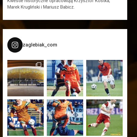
Kwestie historyczne opracowują Krzysztof Kostka,
Marek Krugliński i Mariusz Babicz.
zaglebiak_com