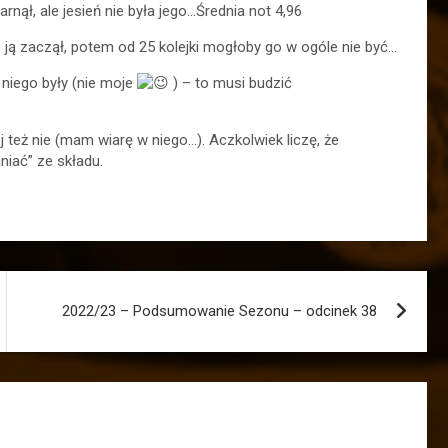
ął, ale jesień nie była jego…Średnia not 4,96
ie ją zaczął, potem od 25 kolejki mogłoby go w ogóle nie być…
 niego były (nie moje
) – to musi budzić
j też nie (mam wiarę w niego…). Aczkolwiek liczę, że
niać” ze składu.
2022/23 – Podsumowanie Sezonu – odcinek 38