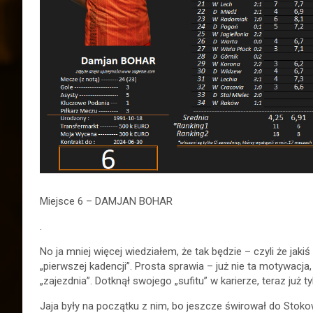
Miejsce 6 – DAMJAN BOHAR
.
No ja mniej więcej wiedziałem, że tak będzie – czyli że jak
„pierwszej kadencji”. Prosta sprawia – już nie ta motywacja
„zajezdnia”. Dotknął swojego „sufitu” w karierze, teraz już 
Jaja były na początku z nim, bo jeszcze świrował do Stoko