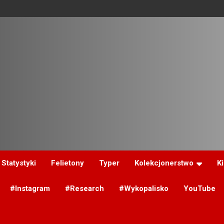
Statystyki
Felietony
Typer
Kolekcjonerstwo
K
#Instagram
#Research
#Wykopalisko
YouTube