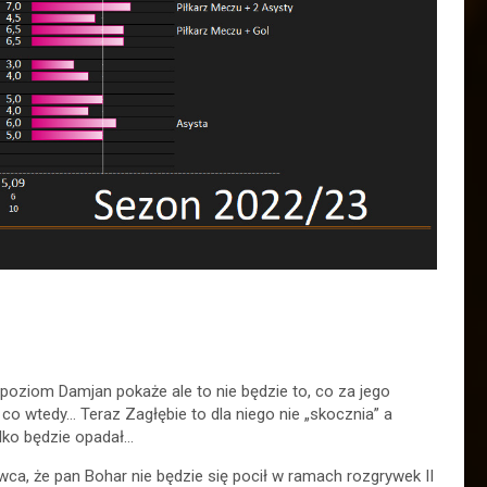
iś poziom Damjan pokaże ale to nie będzie to, co za jego
, co wtedy… Teraz Zagłębie to dla niego nie „skocznia” a
tylko będzie opadał…
wca, że pan Bohar nie będzie się pocił w
ramach rozgrywek II