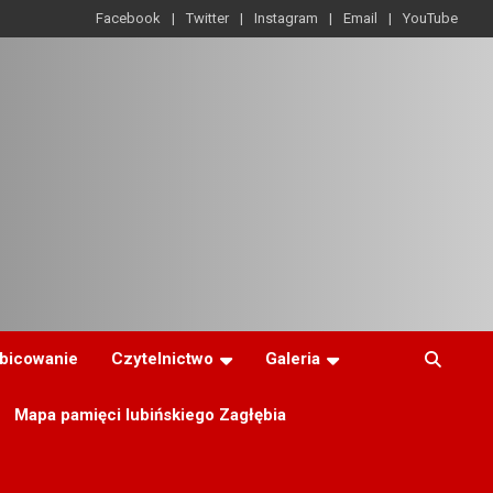
Facebook
Twitter
Instagram
Email
YouTube
ibicowanie
Czytelnictwo
Galeria
Mapa pamięci lubińskiego Zagłębia