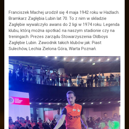
Franciszek Machej urodził się 4 maja 1942 roku w Hażlach.
Bramkarz Zagłębia Lubin lat 70. To z nim w składzie
Zagłębie wywalczyło awans do 2 ligi w 1974 roku. Legenda
klubu, którą można spotkać na naszym stadionie czy na
treningach. Prezes zarządu Stowarzyszenia Oldboys
Zagłębie Lubin. Zawodnik takich klubów jak: Piast
Sulechów, Lechia Zielona Góra, Warta Poznań.