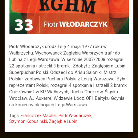
Piotr Włodarczyk urodził się 4 maja 1977 roku w
Wałbrzychu. Wychowanek Zagłębia Wałbrzych trafił do
Lubina z Legii Warszawa. W sezonie 2007/2008 rozegrał
22 spotkania i strzelił 3 bramki. Zdobył z Zagłębiem Lubin
Superpuchar Polski. Odszedł do Arisu Saloniki. Mistrz
Polski i zdobywca Pucharu Polski z Legią Warszawa. Były
reprezentant Polski, rozegrał 4 spotkania i strzelił 2 bramki.
Grał również w KP Wałbrzych, Ruchu Chorzów, Śląsku
Wrocław, AJ Auxerre, Widzewie Łódź, OFI, Bałtyku Gdynia i
na koniec w oldbojach Legii Warszawa.
Tags:
Franciszek Machej
,
Piotr Włodarczyk
,
Szymon Kobusiński
,
Zagłębie Lubin