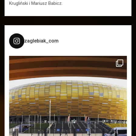
Krugliński i Mariusz Babicz.
zaglebiak_com