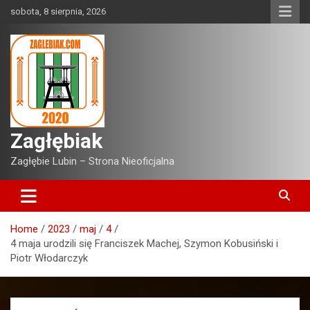
Skip
sobota, 8 sierpnia, 2026
to
content
Zagłębiak
Zagłębie Lubin – Strona Nieoficjalna
Home
2023
maj
4
4 maja urodzili się Franciszek Machej, Szymon Kobusiński i
Piotr Włodarczyk