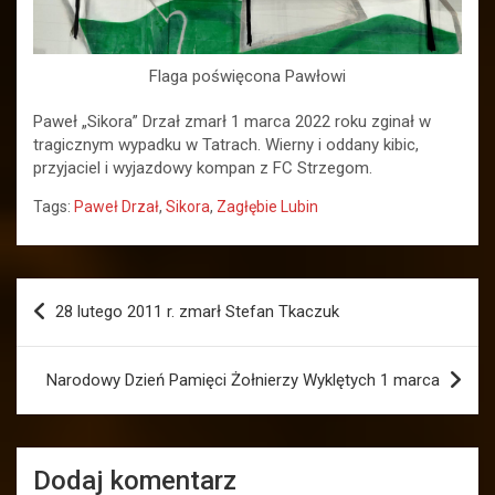
Flaga poświęcona Pawłowi
Paweł „Sikora” Drzał zmarł 1 marca 2022 roku zginał w
tragicznym wypadku w Tatrach. Wierny i oddany kibic,
przyjaciel i wyjazdowy kompan z FC Strzegom.
Tags:
Paweł Drzał
,
Sikora
,
Zagłębie Lubin
Nawigacja
28 lutego 2011 r. zmarł Stefan Tkaczuk
wpisu
Narodowy Dzień Pamięci Żołnierzy Wyklętych 1 marca
Dodaj komentarz