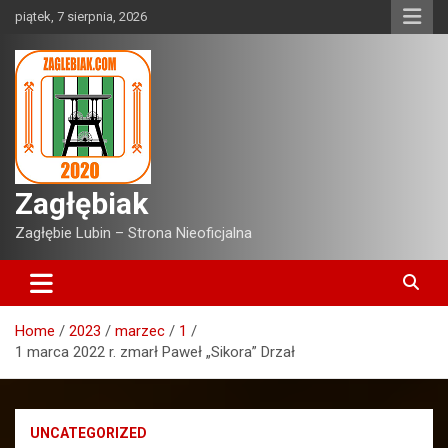
Skip
piątek, 7 sierpnia, 2026
to
content
Zagłębiak
Zagłębie Lubin – Strona Nieoficjalna
Home
2023
marzec
1
1 marca 2022 r. zmarł Paweł „Sikora” Drzał
UNCATEGORIZED