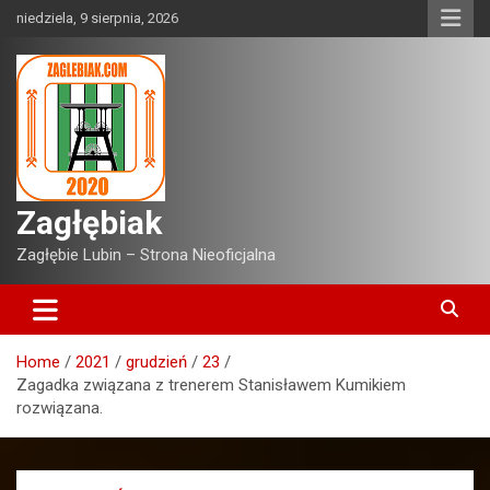
Skip
niedziela, 9 sierpnia, 2026
to
content
Zagłębiak
Zagłębie Lubin – Strona Nieoficjalna
Home
2021
grudzień
23
Zagadka związana z trenerem Stanisławem Kumikiem
rozwiązana.