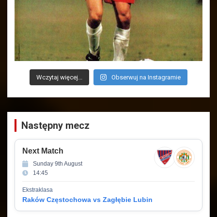
Wczytaj więcej...
Obserwuj na Instagramie
Następny mecz
Next Match
Sunday 9th August
14:45
Ekstraklasa
Raków Częstochowa vs Zagłębie Lubin