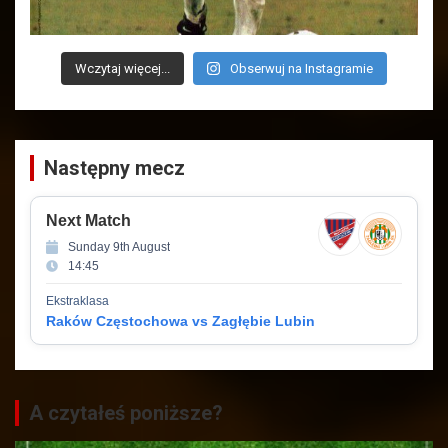
Wczytaj więcej...
Obserwuj na Instagramie
Następny mecz
Next Match
Sunday 9th August
14:45
Ekstraklasa
Raków Częstochowa vs Zagłębie Lubin
A czytałeś poniższe?