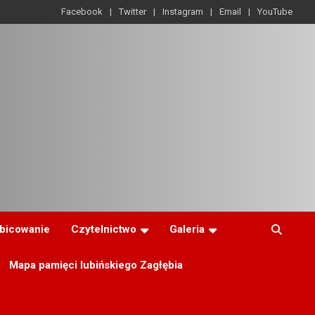
Facebook
Twitter
Instagram
Email
YouTube
ibicowanie
Czytelnictwo
Galeria
Mapa pamięci lubińskiego Zagłębia