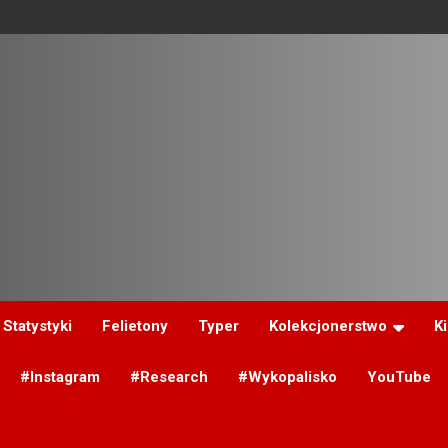
Statystyki
Felietony
Typer
Kolekcjonerstwo
K
#Instagram
#Research
#Wykopalisko
YouTube