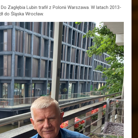
Do Zagłębia Lubin trafił z Polonii Warszawa. W latach 2013-
edł do Śląska Wrocław.