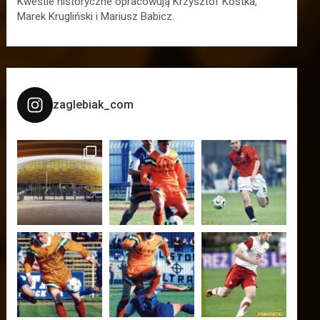
Kwestie historyczne opracowują Krzysztof Kostka,
Marek Krugliński i Mariusz Babicz.
zaglebiak_com