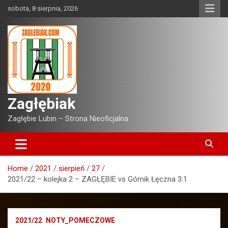
Skip
sobota, 8 sierpnia, 2026
to
content
Zagłębiak
Zagłębie Lubin – Strona Nieoficjalna
Home
2021
sierpień
27
2021/22 – kolejka 2 – ZAGŁĘBIE vs Górnik Łęczna 3:1
2021/22
NOTY_POMECZOWE