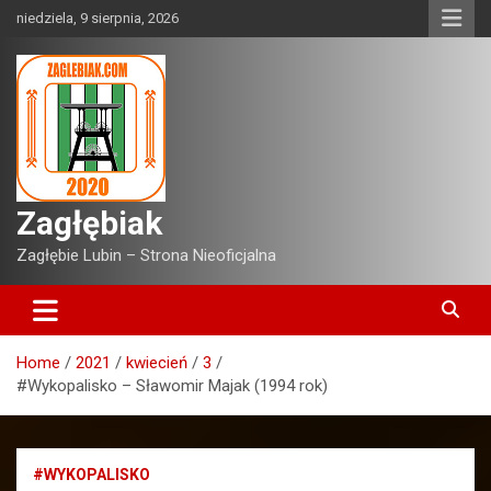
Skip
niedziela, 9 sierpnia, 2026
to
content
Zagłębiak
Zagłębie Lubin – Strona Nieoficjalna
Home
2021
kwiecień
3
#Wykopalisko – Sławomir Majak (1994 rok)
#WYKOPALISKO