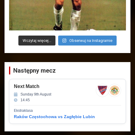
Wczytaj więcej...
Obserwuj na Instagramie
Następny mecz
Next Match
Sunday 9th August
14:45
Ekstraklasa
Raków Częstochowa vs Zagłębie Lubin