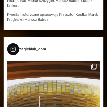
Pisują u nas: Michał Szczygieł, Mariusz Babicz, Łukasz
Krekora.
Kwestie historyczne opracowują Krzysztof Kostka, Marek
Krugliński i Mariusz Babicz.
zaglebiak_com