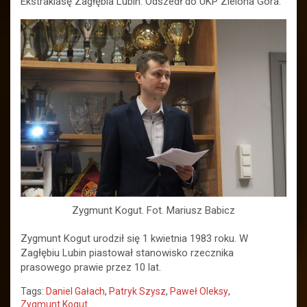
Ekstraklasę Zagłębia Lubin. Odszedł do UKP Zielona Góra.
Zygmunt Kogut. Fot. Mariusz Babicz
Zygmunt Kogut urodził się 1 kwietnia 1983 roku. W
Zagłębiu Lubin piastował stanowisko rzecznika
prasowego prawie przez 10 lat.
Tags:
Daniel Gałach
,
Patryk Szysz
,
Paweł Oleksy
,
Zygmunt Kogut