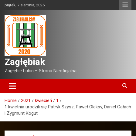
Skip
piątek, 7 sierpnia, 2026
to
content
Zagłębiak
Zagłębie Lubin – Strona Nieoficjalna
Home
2021
kwiecień
1
1 kwietnia urodzili się Patryk Szysz, Paweł Oleksy, Daniel Gałach
i Zygmunt Kogut