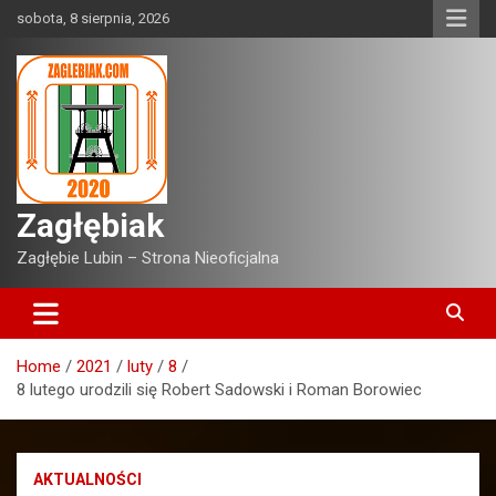
Skip
sobota, 8 sierpnia, 2026
to
content
Zagłębiak
Zagłębie Lubin – Strona Nieoficjalna
Home
2021
luty
8
8 lutego urodzili się Robert Sadowski i Roman Borowiec
AKTUALNOŚCI