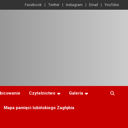
Facebook
Twitter
Instagram
Email
YouTube
ibicowanie
Czytelnictwo
Galeria
Mapa pamięci lubińskiego Zagłębia