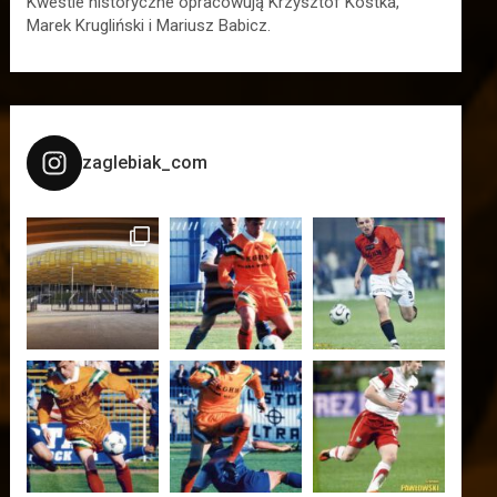
Kwestie historyczne opracowują Krzysztof Kostka,
Marek Krugliński i Mariusz Babicz.
zaglebiak_com