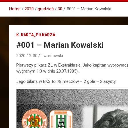
Home
2020
grudzień
30
#001 – Marian Kowalski
K
KARTA_PIŁKARZA
#001 – Marian Kowalski
2020-12-30
Twardowski
Pierwszy piłkarz ZL w Ekstraklasie. Jako kapitan wyprow
wygranym 1:0 w dniu 28.07.1985).
Jego bilans w EKS to 78 meczów – 2 gole – 2 asysty