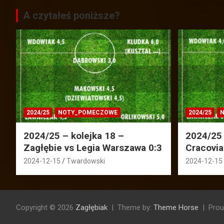
A czytałeś poniższe?
2024/25
NOTY_POMECZOWE
2024/25
N
2024/25 – kolejka 18 –
2024/25 
Zagłębie vs Legia Warszawa 0:3
Cracovia
2024-12-15
Twardowski
2024-12-15
Copyright © 2026
Zagłębiak
Theme by:
Theme Horse
Prou