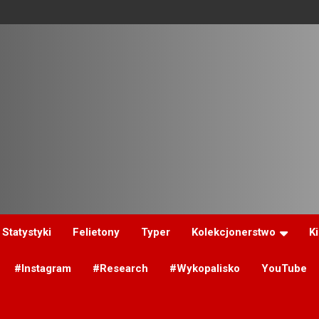
Statystyki
Felietony
Typer
Kolekcjonerstwo
K
#Instagram
#Research
#Wykopalisko
YouTube