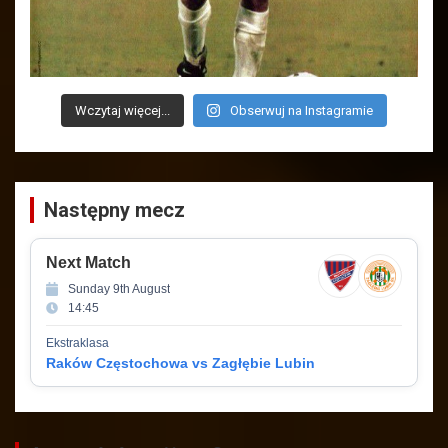
Wczytaj więcej...
Obserwuj na Instagramie
Następny mecz
Next Match
Sunday 9th August
14:45
Ekstraklasa
Raków Częstochowa vs Zagłębie Lubin