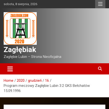
Skip
sobota, 8 sierpnia, 2026
to
content
Zagłębiak
Zagłębie Lubin – Strona Nieoficjalna
Home
2020
grudzień
16
Program meczowy Zagłębie Lubin 3:2 GKS Bełchatów
15.09.1996