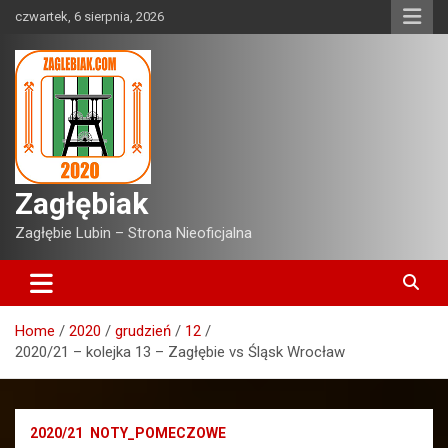
Skip
czwartek, 6 sierpnia, 2026
to
content
Zagłębiak
Zagłębie Lubin – Strona Nieoficjalna
Home
2020
grudzień
12
2020/21 – kolejka 13 – Zagłębie vs Śląsk Wrocław
2020/21
NOTY_POMECZOWE