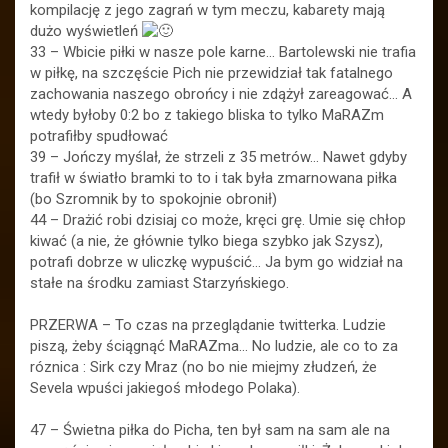
kompilację z jego zagrań w tym meczu, kabarety mają
dużo wyświetleń
33 – Wbicie piłki w nasze pole karne… Bartolewski nie trafia
w piłkę, na szczęście Pich nie przewidział tak fatalnego
zachowania naszego obrońcy i nie zdążył zareagować… A
wtedy byłoby 0:2 bo z takiego bliska to tylko MaRAZm
potrafiłby spudłować
39 – Jończy myślał, że strzeli z 35 metrów… Nawet gdyby
trafił w światło bramki to to i tak była zmarnowana piłka
(bo Szromnik by to spokojnie obronił)
44 – Drażić robi dzisiaj co może, kręci grę. Umie się chłop
kiwać (a nie, że głównie tylko biega szybko jak Szysz),
potrafi dobrze w uliczkę wypuścić… Ja bym go widział na
stałe na środku zamiast Starzyńskiego.
PRZERWA – To czas na przeglądanie twitterka. Ludzie
piszą, żeby ściągnąć MaRAZma… No ludzie, ale co to za
róznica : Sirk czy Mraz (no bo nie miejmy złudzeń, że
Sevela wpuści jakiegoś młodego Polaka).
47 – Świetna piłka do Picha, ten był sam na sam ale na