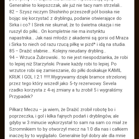
Generalnie to kiepszczak, ale już nie tacy nam strzelali…
82 – Szysz niczym Shishinho przeszedł pół boiska nie
bojąc się korzystać z dryblingu, podanie otwierające do
Sirka i co? I Sirek nie skumał, że to świetna okazja i nie
ruszył do piłki… On kompletnie nie ma instynktu
napastnika… Jak nasi młodzi z akademii są gorsi od Mraza
i Sirka to niech od razu rzucą piłkę w pizd* i idą na studia.
85 – Drażić słabnie…. Kolejny nieudany drybling…
94 – Wrzuca Żubrowski… to nie jest niespodzianka, że robi
to lepiej niż Starzyński. Prawie każdy robi to lepiej. Po
wrzutce robi się zamieszanie, do piłki doskakuje KAMIL
KRUK I GOL I 2:1 !!!!!.Wygrywamy dzięki bramce strzelonej
przez tego który wszedł jako 5-ty rezerwowy. Sevela
rzadko korzysta z 4-ej zmiany a tu zrobił 5 i wygraliśmy.
Przypadek?
Piłkarz Meczu – ja wiem, że Drażić zrobił robotę bo i
poprzeczka, i gol i kilka fajnych podań i dryblingów, ale
gdyby w 3 minucie wykorzystał to sam na sam co miał ze
Szromnikiem to by otworzył mecz na 1:0 dla nas i całkiem
inaczej by to wyglądało. Generalnie był dobry ale dla mnie