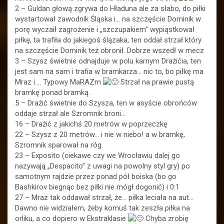
2 – Guldan głową zgrywa do Hładuna ale za słabo, do piłki
wystartował zawodnik Śląska i… na szczęście Dominik w
porę wyczaił zagrożenie i „szczupakiem” wypiąstkował
piłkę, ta trafiła do jakiegoś ślązaka, ten oddał strzał który
na szczęście Dominik też obronił. Dobrze wszedł w mecz
3 – Szysz świetnie odnajduje w polu karnym Drażićia, ten
jest sam na sam i trafia w bramkarza… nic to, bo piłkę ma
Mraz i…. Typowy MaRAZm
Strzał na prawie pustą
bramkę ponad bramką.
5 – Drażić świetnie do Szysza, ten w asyście obrońców
oddaje strzał ale Szromnik broni…
16 – Drażić z jakichś 20 metrów w poprzeczkę
22 – Szysz z 20 metrów… i nie w niebo! a w bramkę,
Szromnik sparował na róg.
23 – Exposito (ciekawe czy we Wrocławiu dalej go
nazywają „Despacito” z uwagi na powolny styl gry) po
samotnym rajdzie przez ponad pół boiska (bo go
Bashkirov biegnąc bez piłki nie mógł dogonić) i 0:1
27 – Mraz tak oddawał strzał, że… piłka leciała na aut…
Dawno nie widziałem, żeby komuś tak zeszła piłka na
orliku, a co dopiero w Ekstraklasie
Chyba zrobię