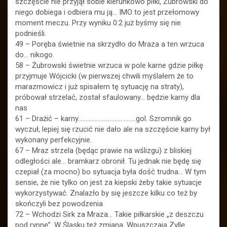
szczęście nie przyjął sobie kierunkowo piłki, Żubrowski do
niego dobiega i odbiera mu ją… IMO to jest przełomowy
moment meczu. Przy wyniku 0:2 już byśmy się nie
podnieśli.
49 – Poręba świetnie na skrzydło do Mraza a ten wrzuca
do… nikogo.
58 – Żubrowski świetnie wrzuca w pole karne gdzie piłkę
przyjmuje Wójcicki (w pierwszej chwili myślałem że to
marazmowicz i już spisałem tę sytuację na straty),
próbował strzelać, został sfaulowany… będzie karny dla
nas
61 – Drażić – karny………………………………..gol. Szromnik go
wyczuł, lepiej się rzucić nie dało ale na szczęście karny był
wykonany perfekcyjnie.
67 – Mraz strzela (będąc prawie na wślizgu) z bliskiej
odległości ale… bramkarz obronił. Tu jednak nie będę się
czepiał (za mocno) bo sytuacja była dość trudna… W tym
sensie, że nie tylko on jest za kiepski żeby takie sytuacje
wykorzystywać. Znalazło by się jeszcze kilku co też by
skończyli bez powodzenia
72 – Wchodzi Sirk za Mraza… Takie piłkarskie „z deszczu
pod rynnę”. W Śląsku też zmiana. Wpuszczają Zyllę.