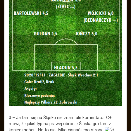
0 – Ja tam się na Śląsku nie znam ale komentator C+
mówi, że jakiś typ na prawej obronie Śląska gra tam z
konieczności… No to nic, tylko cisnąć jego stroną