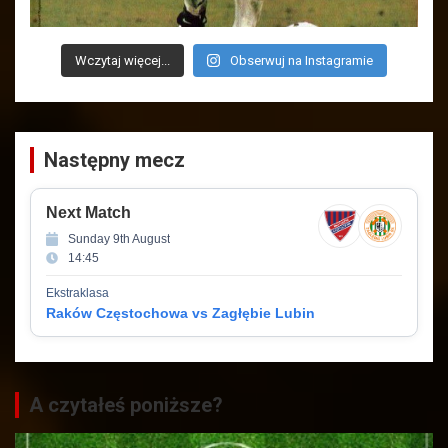
Wczytaj więcej...
Obserwuj na Instagramie
Następny mecz
Next Match
Sunday 9th August
14:45
Ekstraklasa
Raków Częstochowa vs Zagłębie Lubin
A czytałeś poniższe?