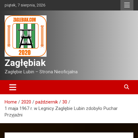
Skip
piątek, 7 sierpnia, 2026
to
content
Zagłębiak
Zagłębie Lubin – Strona Nieoficjalna
Home
2020
październik
30
1 maja 1967 r. w Legnicy Zagłębie Lubin zdobyło Puchar
Przyjaźni